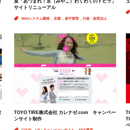
理
室「あつまれ！京（みやこ）わくわくのトビラ」
サイトリニューアル
Webシステム開発
京都
保守管理
行政・財団法人
館
TOYO TIRE株式会社 カレナゼ.com キャンペー
T
ンサイト制作
T
CVUP
LP・キャンペーンサイト
SNS運用