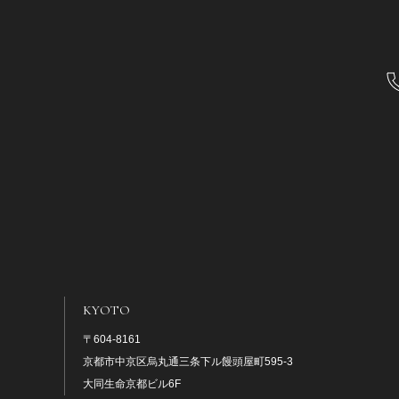
KYOTO
〒604-8161
京都市中京区烏丸通三条下ル饅頭屋町595-3
大同生命京都ビル6F