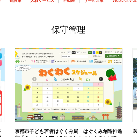
信
建設業
人材サービス
不動産
サービス業
Webシステ
保守管理
奈
京都市子ども若者はぐくみ局 はぐくみ創造推進
医