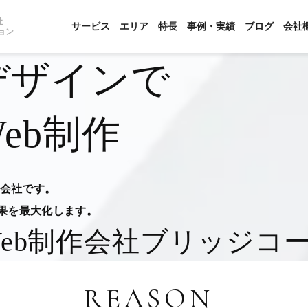
社
サービス
エリア
特長
事例・実績
ブログ
会社
ョン
デザインで
eb制作
作会社です。
果を最大化します。
eb制作会社
ブリッジコ
REASON