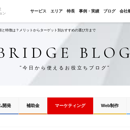
社
サービス
エリア
特長
事例・実績
ブログ
会社
ョン
種類と特徴は？メリットからターゲット別おすすめの選び方まで
BRIDGE BLO
"今日から使えるお役立ちブログ"
ム開発
補助金
マーケティング
Web制作