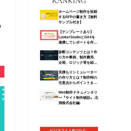
RANKING
ホームページ制作を依頼
するRFPの書き方【無料
サンプル付き】
め
【テンプレートあり】
LookerStudioとGA4を
連携してレポートを作成
す…
診断コンテンツとは？作
り方や事例、制作費用、
企画、ロジック等を紹
介！
見積もりシミュレーター
の作り方とは？制作時の
注意点からポイントまで
解説
Web制作ドキュメンタリ
ー『サイト制作秘話』-北
洞株式会社編-