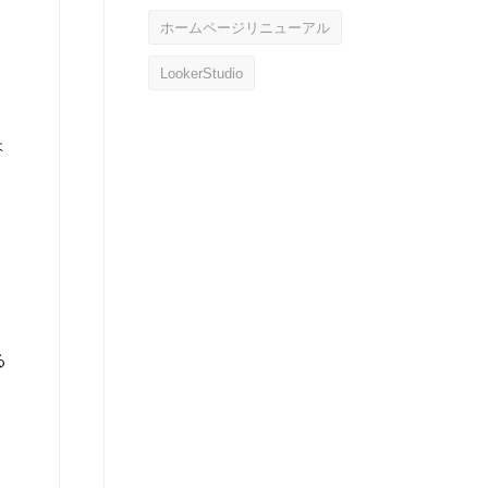
ホームページリニューアル
LookerStudio
ょ
る