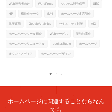
Web担当者向け
WordPress
システム開発保守
SEO
HP
構造化データ
GA4
ホームページ多言語化
保守運用
GoogleAnalytics
セキュリティ対策
AIO
ホームページツール紹介
Webサービス
業務効率化
ホームページリニューアル
LookerStudio
ホームページ
オウンドメディア
ホームページデザイン
TOP
ホームページに関連することならなん
でも