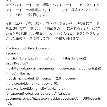
※イベントコードには「標準イベントコード」「カスタムイベ
ントコード」の2種類あります。ここでは「標準イベントコー
ド」についてご説明します。
今回は全ページではなく、コンバージョンページのみにコード
を追加します。 例えば、「商品をカートに入れる」というアク
ションを計測したい場合、「カートに入れる」ボタンをクリッ
クした後のページに対してコードを貼り付けます。
<!-- Facebook Pixel Code -->
<script>
!function(f,b,e,v,n,t,s){if(f.fbq)return;n=f.fbq=function()
{n.callMethod?
n.callMethod.apply(n,arguments):n.queue.push(arguments)};if(
!f._fbq)f._fbq=n;
n.push=n;n.loaded=!0;n.version='2.0';n.queue=
[];t=b.createElement(e);t.async=!0;
t.src=v;s=b.getElementsByTagName(e)
[0];s.parentNode.insertBefore(t,s)}(window,
document,'script','https://connect.facebook.net/en_US/fbevents
.js');