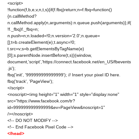
<script>
!function(f,b,e,v,n,t,s){if(f.fbq)return;n=f.fbq=function()
{n.callMethod?
n.callMethod.apply(n,arguments):n.queue.push(arguments)};if(
!f._fbq)f._fbq=n;
n.push=n;n.loaded=!0;n.version='2.0';n.queue=
[];t=b.createElement(e);t.async=!0;
t.src=v;s=b.getElementsByTagName(e)
[0];s.parentNode.insertBefore(t,s)}(window,
document,'script','https://connect.facebook.net/en_US/fbevents
.js');
fbq('init', '999999999999999'); // Insert your pixel ID here.
fbq('track', 'PageView');
</script>
<noscript><img height="1" width="1" style="display:none"
src="https://www.facebook.com/tr?
id=999999999999999&ev=PageView&noscript=1"
/></noscript>
<!-- DO NOT MODIFY -->
<!-- End Facebook Pixel Code -->
</head>