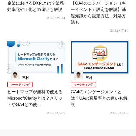
企業におけるDX化とは？業務
【GA4のコンバージョン（キ
効率化やIT化との違いも解説
ーイベント）設定を解説】基
礎知識から設定方法、対処方
2024.09.24
法も
2024.07.18
三村
三村
マーケティング
マーケティング
ヒートマップが無料で使える
GA4のエンゲージメントと
MicrosoftClarityとは？メリッ
は？UAの直帰率との違いも解
トやGA4との使…
説
2024.07.05
2024.07.04