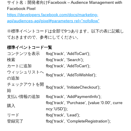
サイト名：開発者向けFacebook – Audience Management with
Facebook Pixel
https://developers.facebook.com/docs/marketing-
api/audiences-api/pixel#parameters rel=”nofollow”
※標準イベントコードは全部で9つあります。以下の表に記載し
ておきますので、参考にしてください。
標準イベントコード一覧
コンテンツを表示
fbq(‘track’, ‘AddToCart’);
検索
fbq(‘track’, ‘Search’);
カートに追加
fbq(‘track’, ‘AddToCart’);
ウィッシュリストへ
fbq(‘track’, ‘AddToWishlist’);
の追加
チェックアウトを開
fbq(‘track’, ‘InitiateCheckout’);
始
支払い情報の追加
fbq(‘track’, ‘AddPaymentInfo’);
fbq(‘track’, ‘Purchase’, {value:’0.00′, curre
購入
ncy:’USD’});
リード
fbq(‘track’, ‘Lead’);
登録完了
fbq(‘track’, ‘CompleteRegistration’);