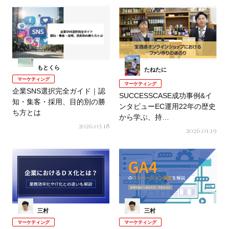
もとくら
たねたに
マーケティング
マーケティング
企業SNS選択完全ガイド｜認
SUCCESSCASE成功事例&イ
知・集客・採用、目的別の勝
ンタビューEC運用22年の歴史
ち方とは
から学ぶ、持…
2026.03.18
2026.01.19
三村
三村
マーケティング
マーケティング