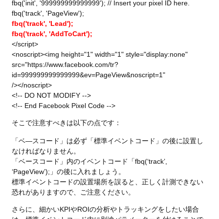
fbq('init', '999999999999999'); // Insert your pixel ID here.
fbq('track', 'PageView');
fbq('track', 'Lead');
fbq('track', 'AddToCart');
</script>
<noscript><img height="1" width="1" style="display:none"
src="https://www.facebook.com/tr?
id=999999999999999&ev=PageView&noscript=1"
/></noscript>
<!-- DO NOT MODIFY -->
<!-- End Facebook Pixel Code -->
そこで注意すべきは以下の点です：
「ベ—スコード」は必ず「標準イベントコード」の後に設置し
なければなりません。
「ベースコード」内のイベントコード「fbq(‘track’,
‘PageView’);」の後に入れましょう。
標準イベントコードの設置場所を誤ると、正しく計測できない
恐れがありますので、ご注意ください。
さらに、細かいKPIやROIの分析やトラッキングをしたい場合