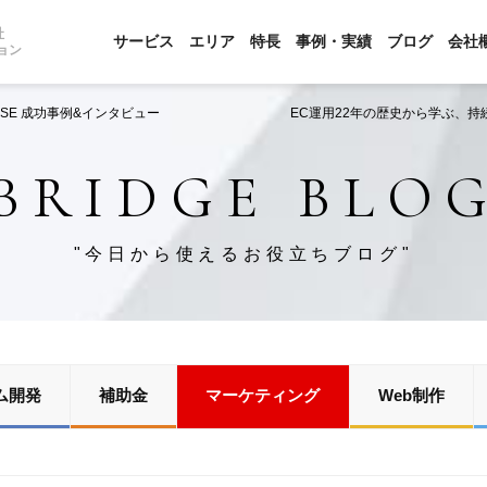
社
サービス
エリア
特長
事例・実績
ブログ
会社
ョン
S CASE 成功事例&インタビュー EC運用22年の歴史から学ぶ、持続
BRIDGE BLO
"今日から使えるお役立ちブログ"
ム開発
補助金
マーケティング
Web制作