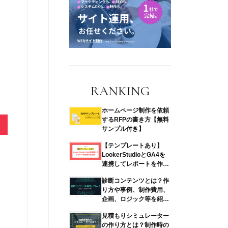
ー
RANKING
ホームページ制作を依頼
するRFPの書き方【無料
サンプル付き】
【テンプレートあり】
LookerStudioとGA4を
連携してレポートを作成
す…
診断コンテンツとは？作
り方や事例、制作費用、
企画、ロジック等を紹
介！
見積もりシミュレーター
の作り方とは？制作時の