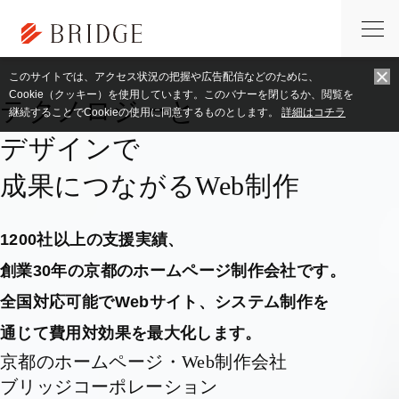
トップページ
ブラウザ
このサイトでは、アクセス状況の把握や広告配信などのために、
Cookie（クッキー）を使用しています。このバナーを閉じるか、閲覧を
テクノロジーと
継続することでCookieの使用に同意するものとします。
詳細はコチラ
デザインで
成果につながるWeb制作
1200社以上の支援実績、
創業30年の京都のホームページ制作会社です。
全国対応可能でWebサイト、システム制作を
通じて費用対効果を最大化します。
京都のホームページ・Web制作会社
ブリッジコーポレーション