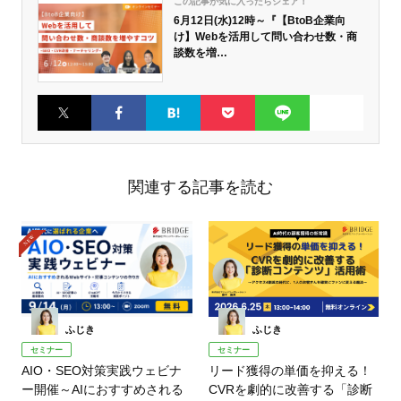
この記事が気に入ったらシェア！
6月12日(水)12時～『【BtoB企業向
け】Webを活用して問い合わせ数・商
談数を増…
Twitter
Faceboo
はてなブ
Pocket
LINE
k
ックマー
ク
関連する記事を読む
ふじき
ふじき
セミナー
セミナー
AIO・SEO対策実践ウェビナ
リード獲得の単価を抑える！
ー開催～AIにおすすめされる
CVRを劇的に改善する「診断