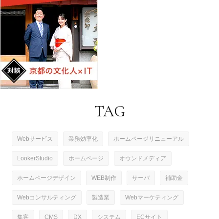
TAG
Webサービス
業務効率化
ホームページリニューアル
LookerStudio
ホームページ
オウンドメディア
ホームページデザイン
WEB制作
サーバ
補助金
Webコンサルティング
製造業
Webマーケティング
集客
CMS
DX
システム
ECサイト