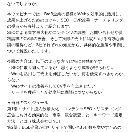
ないでしょうか。
本ウェビナーでは、BtoB企業の皆様がWebを効果的に活用し、
成果を上げるためのコツを、SEO・CVR改善・ナーチャリング
の視点から各社よりご紹介します。
SEOによる集客最大化やコンテンツの調整、お問い合わせや資
料請求のCV率の改善、そして実際の売上に結びつける有効な商
談の獲得など、3社それぞれの知見から、具体的な施策や事例に
ついて解説いたします。
今回の内容は、以下のような方々に特にお勧めです
・SEOに取り組んでいるが、思うような成果が得られない
・Webを活用して売上を伸ばしたいが、何を優先すべきかわか
らない
・Webサイトの改善をしてCV率を向上させたい
・リードを獲得したが効率的に商談につながらない
▼当日のスケジュール
第1部：サイト流入数最大化！コンテンツSEO・リスティング
広告における効果的な「市場・競合調査」と「キーワード選定
方法」とは（株式会社CINC）
第2部：BtoB企業が自社サイトで問い合わせ数を増やすための