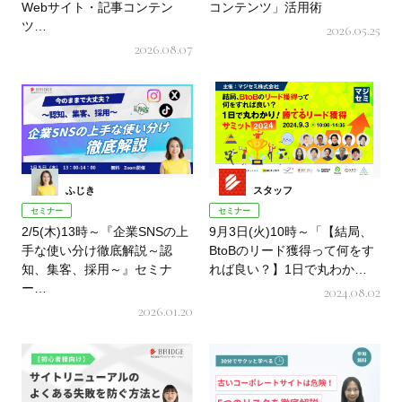
Webサイト・記事コンテン
コンテンツ」活用術
ツ…
2026.05.25
2026.08.07
ふじき
スタッフ
セミナー
セミナー
2/5(木)13時～『企業SNSの上
9月3日(火)10時～「【結局、
手な使い分け徹底解説～認
BtoBのリード獲得って何をす
知、集客、採用～』セミナ
れば良い？】1日で丸わか…
ー…
2024.08.02
2026.01.20