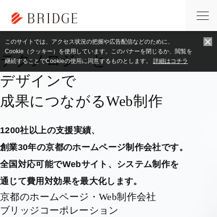
トップページ
アルゴリズム
このサイトでは、アクセス状況の把握や広告配信などのために、
Cookie（クッキー）を使用しています。このバナーを閉じるか、閲覧を
テクノロジーと
継続することでCookieの使用に同意するものとします。
詳細はコチラ
デザインで
成果につながるWeb制作
1200社以上の支援実績、
創業30年の京都のホームページ制作会社です。
全国対応可能でWebサイト、システム制作を
通じて費用対効果を最大化します。
京都のホームページ・Web制作会社
ブリッジコーポレーション