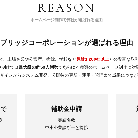
REASON
ホームページ制作で弊社が選ばれる理由
ブリッジコーポレーションが選ばれる理由
で、上場企業や公官庁、病院、学校など
累計1,200社以上
との豊富な取
ジ制作では
最大級の約50人態勢
であらゆる種類のホームページ制作に対
デザインからシステム開発、公開後の更新・運用・管理まで成果につな
まで
補助金申請
築
実績多数
中小企業診断士と提携