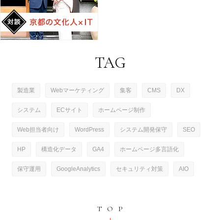
TAG
製造業
Webマーケティング
集客
CMS
DX
システム
ECサイト
ホームページ制作
Web担当者向け
WordPress
システム開発保守
SEO
HP
構造化データ
GA4
ホームページ多言語化
保守運用
GoogleAnalytics
セキュリティ対策
AIO
TOP