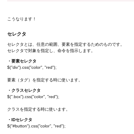
$('body').css({backgroundColor:'#000' ,color:'#FFF'});
});
こうなります！
セレクタ
セレクタとは、任意の範囲、要素を指定するためのものです。
セレクタで対象を指定し、命令を指示します。
・要素セレクタ
$("div").css("color", "red");
要素（タグ）を指定する時に使います。
・クラスセレクタ
$(".box").css("color", "red");
クラスを指定する時に使います。
・IDセレクタ
$("#button").css("color", "red");