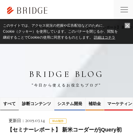
このサイトでは、アクセス状況の把握や広告配信などのために、
トップページ
ブリッジブログ
Web制作
【セミナーレポート】 新米コ
Cookie（クッキー）を使用しています。このバナーを閉じるか、閲覧を
継続することでCookieの使用に同意するものとします。
詳細はコチラ
BRIDGE BLOG
"今日から使えるお役立ちブログ"
すべて
診断コンテンツ
システム開発
補助金
マーケティン
2019.03.14
更新日：
Web制作
【セミナーレポート】 新米コーダーがjQuery初