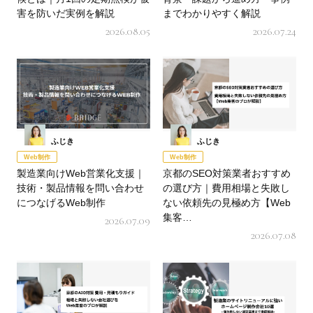
害を防いだ実例を解説
までわかりやすく解説
2026.08.05
2026.07.24
ふじき
ふじき
Web制作
Web制作
製造業向けWeb営業化支援｜
京都のSEO対策業者おすすめ
技術・製品情報を問い合わせ
の選び方｜費用相場と失敗し
につなげるWeb制作
ない依頼先の見極め方【Web
集客…
2026.07.09
2026.07.08