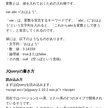
変数とは、値を入れておくための入れ物です。
var abc =”おはよう”;
「var」は、変数を宣言するキーワードです。「abc」に”おはよ
う”という文字列を入れると、「これからabcを変数として使う
ぞ！」と宣言してくれるのです。
値には、以下のようなものがあります。
・文字列：”おはよう”
・数 値：3.14159
・論理値：trueまたはfalse
・その他：null (空っぽという意味)
JQueryの書き方
読み込み方
まずはjQueryを読み込みます。
<script src="js/jquery-1.10.2.min.js"> </script>
現在ではバージョン1.○○系、と2.○○系の2つのタイプで開発され
ているそうです。