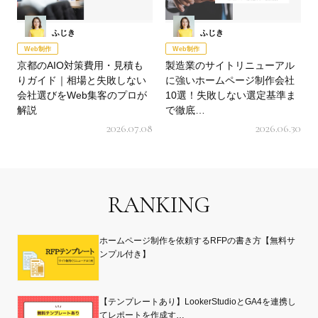
ふじき
ふじき
Web制作
Web制作
京都のAIO対策費用・見積も
製造業のサイトリニューアル
りガイド｜相場と失敗しない
に強いホームページ制作会社
会社選びをWeb集客のプロが
10選！失敗しない選定基準ま
解説
で徹底…
2026.07.08
2026.06.30
RANKING
ホームページ制作を依頼するRFPの書き方【無料サ
ンプル付き】
【テンプレートあり】LookerStudioとGA4を連携し
てレポートを作成す…