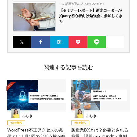
この記事が気に入ったらシェア！
【セミナーレポート】新米コーダーが
jQuery初心者向け勉強会に参加してき
た
Twitter
Faceboo
はてなブ
Pocket
LINE
k
ックマー
ク
関連する記事を読む
ふじき
ふじき
Web制作
Web制作
WordPress不正アクセスの兆
製造業DXとは？必要とされる
候とは｜月1回の定期点検が被
背景・課題から進め方・事例