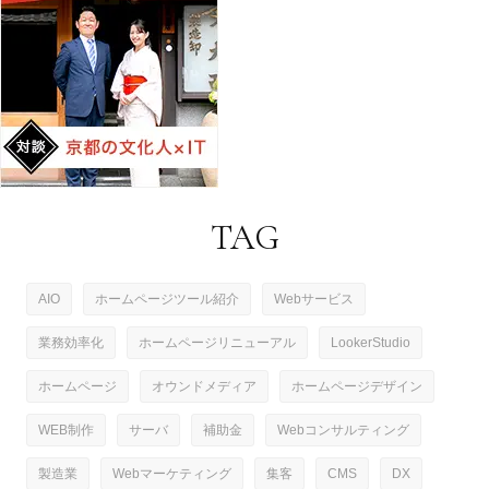
TAG
AIO
ホームページツール紹介
Webサービス
業務効率化
ホームページリニューアル
LookerStudio
ホームページ
オウンドメディア
ホームページデザイン
WEB制作
サーバ
補助金
Webコンサルティング
製造業
Webマーケティング
集客
CMS
DX