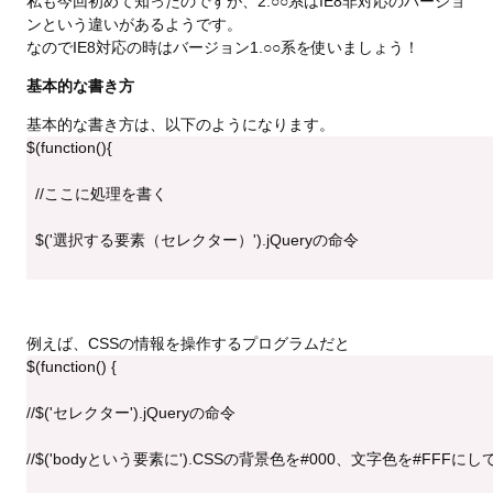
私も今回初めて知ったのですが、2.○○系はIE8非対応のバージョ
ンという違いがあるようです。
なのでIE8対応の時はバージョン1.○○系を使いましょう！
基本的な書き方
基本的な書き方は、以下のようになります。
$(function(){
  //ここに処理を書く
  $('選択する要素（セレクター）').jQueryの命令
});
例えば、CSSの情報を操作するプログラムだと
$(function() {
//$('セレクター').jQueryの命令
//$('bodyという要素に').CSSの背景色を#000、文字色を#FFF