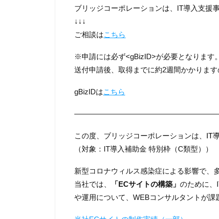
ブリッジコーポレーションは、IT導入支援
↓↓↓
ご相談は
こちら
※申請には必ず<gBizID>が必要となり
送付申請後、取得までに約2週間かかりま
gBizIDは
こちら
―――――――――――――――――――
この度、ブリッジコーポレーションは、
I
（対象：IT導入補助金 特別枠（C類型））
新型コロナウィルス感染症による影響で、
当社では、
「ECサイトの構築」
のために、
や運用について、WEBコンサルタントが課