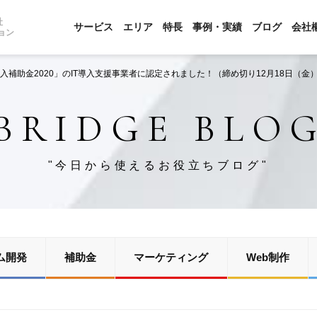
社
サービス
エリア
特長
事例・実績
ブログ
会社
ョン
導入補助金2020」のIT導入支援事業者に認定されました！（締め切り12月18日（金）
BRIDGE BLO
"今日から使えるお役立ちブログ"
ム開発
補助金
マーケティング
Web制作