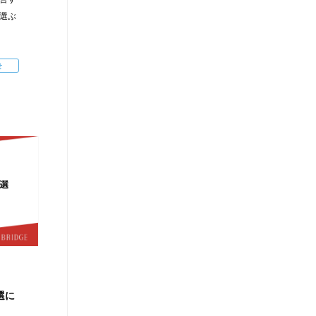
選ぶ
せ
選に