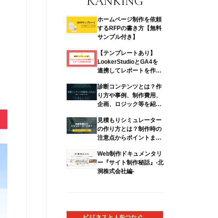
RANKING
ホームページ制作を依頼
するRFPの書き方【無料
サンプル付き】
【テンプレートあり】
LookerStudioとGA4を
連携してレポートを作成
す…
診断コンテンツとは？作
り方や事例、制作費用、
企画、ロジック等を紹
介！
見積もりシミュレーター
の作り方とは？制作時の
注意点からポイントまで
解説
Web制作ドキュメンタリ
ー『サイト制作秘話』-北
洞株式会社編-