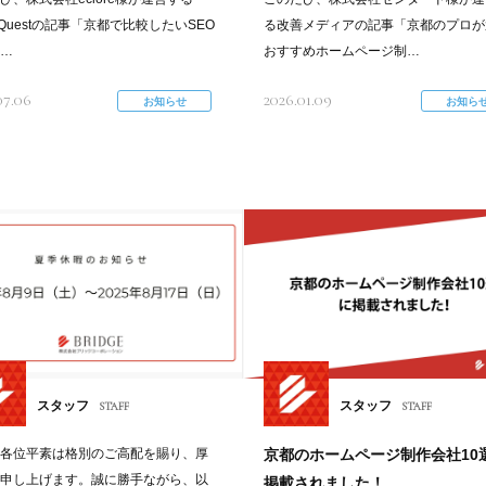
k-Questの記事「京都で比較したいSEO
る改善メディアの記事「京都のプロが
…
おすすめホームページ制…
07.06
2026.01.09
お知らせ
お知ら
スタッフ
スタッフ
STAFF
STAFF
各位平素は格別のご高配を賜り、厚
京都のホームページ制作会社10
申し上げます。誠に勝手ながら、以
掲載されました！