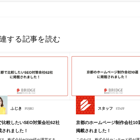
マーク
連する記事を読む
ふじき
スタッフ
FUJIKI
STAFF
で比較したいSEO対策会社62社
京都のホームページ制作会社10
載されました！
掲載されました！
び、株式会社eclore様が運営する
このたび、株式会社センタード様が運