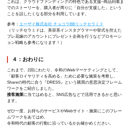
これは、クラウドファンディングの特色である支援~商品到着ま
でのストーリーを、購入者が周りに「自分が支援した」という
ことを話したくなる部分を利用しています。
参考：
エーザイ株式会社 チョコラBBリッチセラミド
（リッチセラミドは、美容系インスタグラマーや挙式を控えた
プレ花嫁のアカウントにプレゼント企画を行うなどプロモーシ
ョン戦略も参考になります！）
４：おわりに
これまで、2回にわたり、令和のWebマーケティングとして、
「顧客ロイヤリティを高める」ために必要な施策を考察し、
Shareの時代に合う『DRESS』という購買の意思決定フレーム
ワークをご紹介しました。
接客施策
に当てはめると、SNS広告などで活用できるかと思い
ます。
ぜひ一度、お持ちのサービスやWebサイト・施策にこのフレー
ムワークをあてはめ、
令和時代の顧客の行動に沿っているかお確かめください。