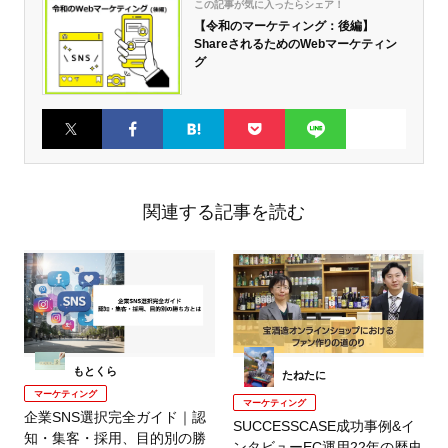
この記事が気に入ったらシェア！
【令和のマーケティング：後編】
ShareされるためのWebマーケティン
グ
Twitter
Faceboo
はてなブ
Pocket
LINE
k
ックマー
ク
関連する記事を読む
もとくら
たねたに
マーケティング
マーケティング
企業SNS選択完全ガイド｜認
SUCCESSCASE成功事例&イ
知・集客・採用、目的別の勝
ンタビューEC運用22年の歴史