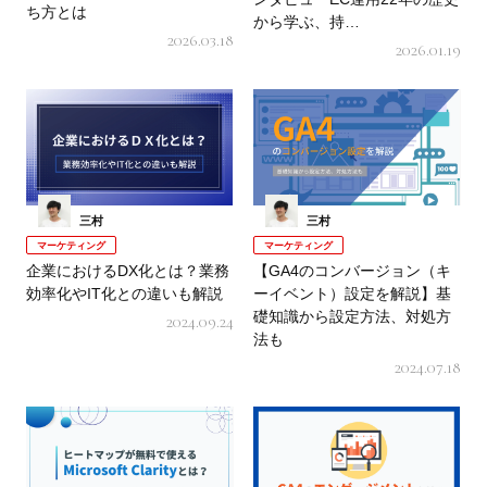
ち方とは
から学ぶ、持…
2026.03.18
2026.01.19
三村
三村
マーケティング
マーケティング
企業におけるDX化とは？業務
【GA4のコンバージョン（キ
効率化やIT化との違いも解説
ーイベント）設定を解説】基
礎知識から設定方法、対処方
2024.09.24
法も
2024.07.18