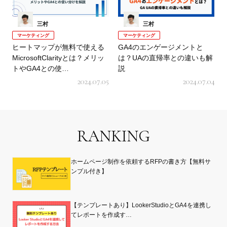
三村
三村
マーケティング
マーケティング
ヒートマップが無料で使える
GA4のエンゲージメントと
MicrosoftClarityとは？メリッ
は？UAの直帰率との違いも解
トやGA4との使…
説
2024.07.05
2024.07.04
RANKING
ホームページ制作を依頼するRFPの書き方【無料サ
ンプル付き】
【テンプレートあり】LookerStudioとGA4を連携し
てレポートを作成す…