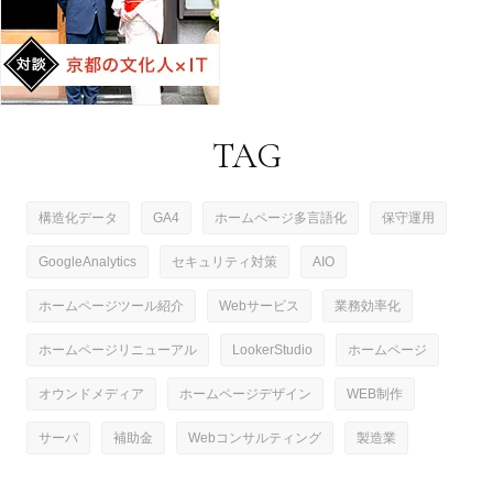
TAG
構造化データ
GA4
ホームページ多言語化
保守運用
GoogleAnalytics
セキュリティ対策
AIO
ホームページツール紹介
Webサービス
業務効率化
ホームページリニューアル
LookerStudio
ホームページ
オウンドメディア
ホームページデザイン
WEB制作
サーバ
補助金
Webコンサルティング
製造業