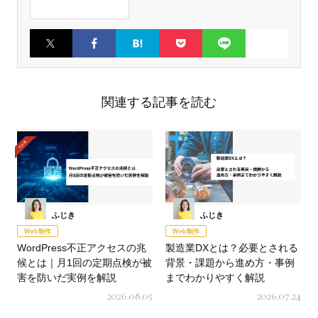
Twitter
Faceboo
はてなブ
Pocket
LINE
k
ックマー
ク
関連する記事を読む
ふじき
ふじき
Web制作
Web制作
WordPress不正アクセスの兆
製造業DXとは？必要とされる
候とは｜月1回の定期点検が被
背景・課題から進め方・事例
害を防いだ実例を解説
までわかりやすく解説
2026.08.05
2026.07.24