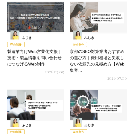
ふじき
ふじき
Web制作
Web制作
製造業向けWeb営業化支援｜
京都のSEO対策業者おすすめ
技術・製品情報を問い合わせ
の選び方｜費用相場と失敗し
につなげるWeb制作
ない依頼先の見極め方【Web
集客…
2026.07.09
2026.07.08
ふじき
ふじき
Web制作
Web制作