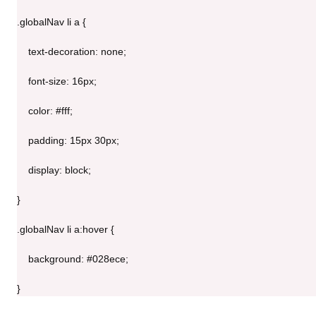
.globalNav li a {
    text-decoration: none;
    font-size: 16px;
    color: #fff;
    padding: 15px 30px;
    display: block;
}
.globalNav li a:hover {
    background: #028ece;
}