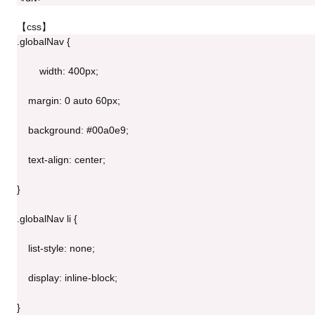
【css】
.globalNav {
	width: 400px;
    margin: 0 auto 60px;
    background: #00a0e9;
    text-align: center;
}
.globalNav li {
    list-style: none;
    display: inline-block;
}