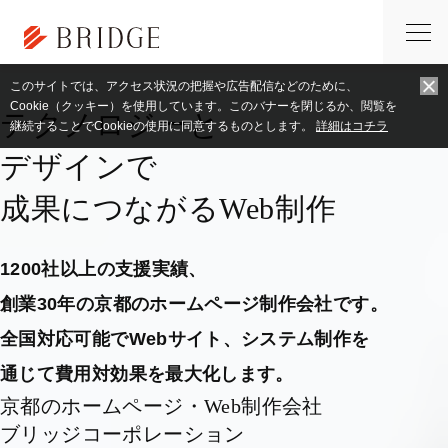
トップページ
アニメーション
このサイトでは、アクセス状況の把握や広告配信などのために、
Cookie（クッキー）を使用しています。このバナーを閉じるか、閲覧を
テクノロジーと
継続することでCookieの使用に同意するものとします。
詳細はコチラ
デザインで
成果につながるWeb制作
1200社以上の支援実績、
創業30年の京都のホームページ制作会社です。
全国対応可能でWebサイト、システム制作を
通じて費用対効果を最大化します。
京都のホームページ・Web制作会社
ブリッジコーポレーション