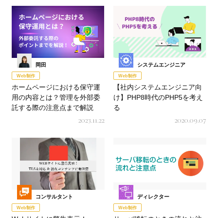
岡田
システムエンジニア
Web制作
Web制作
ホームページにおける保守運
【社内システムエンジニア向
用の内容とは？管理を外部委
け】PHP8時代のPHP5を考え
託する際の注意点まで解説
る
2023.11.22
2020.09.07
コンサルタント
ディレクター
Web制作
Web制作