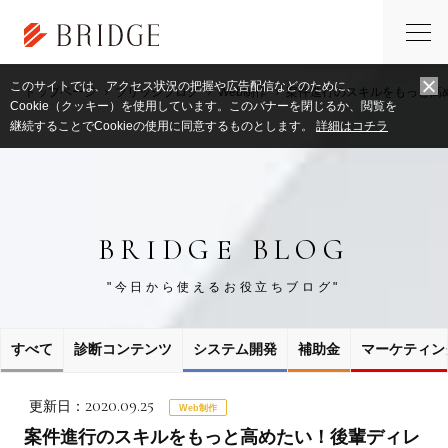
このサイトでは、アクセス状況の把握や広告配信などのために、
トップページ
ブリッジブログ
Web制作
案件進行のスキルをもっと高
Cookie（クッキー）を使用しています。このバナーを閉じるか、閲覧を
継続することでCookieの使用に同意するものとします。
詳細はコチラ
BRIDGE BLOG
"今日から使えるお役立ちブログ"
すべて
診断コンテンツ
システム開発
補助金
マーケティン
2020.09.25
更新日：
Web制作
案件進行のスキルをもっと高めたい！後輩ディレ