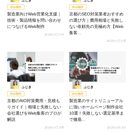
ふじき
ふじき
Web制作
Web制作
製造業向けWeb営業化支援｜
京都のSEO対策業者おすすめ
技術・製品情報を問い合わせ
の選び方｜費用相場と失敗し
につなげるWeb制作
ない依頼先の見極め方【Web
集客…
2026.07.09
2026.07.08
ふじき
ふじき
Web制作
Web制作
京都のAIO対策費用・見積も
製造業のサイトリニューアル
りガイド｜相場と失敗しない
に強いホームページ制作会社
会社選びをWeb集客のプロが
10選！失敗しない選定基準ま
解説
で徹底…
2026.07.08
2026.06.30