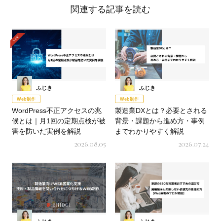
ク
関連する記事を読む
ふじき
ふじき
Web制作
Web制作
WordPress不正アクセスの兆
製造業DXとは？必要とされる
候とは｜月1回の定期点検が被
背景・課題から進め方・事例
害を防いだ実例を解説
までわかりやすく解説
2026.08.05
2026.07.24