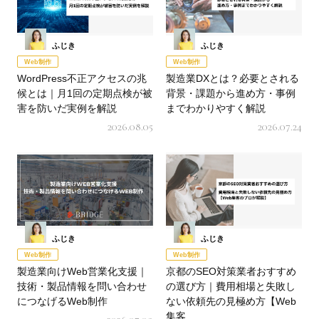
ふじき
ふじき
Web制作
Web制作
WordPress不正アクセスの兆
製造業DXとは？必要とされる
候とは｜月1回の定期点検が被
背景・課題から進め方・事例
害を防いだ実例を解説
までわかりやすく解説
2026.08.05
2026.07.24
ふじき
ふじき
Web制作
Web制作
製造業向けWeb営業化支援｜
京都のSEO対策業者おすすめ
技術・製品情報を問い合わせ
の選び方｜費用相場と失敗し
につなげるWeb制作
ない依頼先の見極め方【Web
集客…