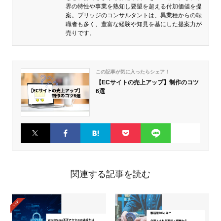
界の特性や事業を熟知し要望を超える付加価値を提
案。ブリッジのコンサルタントは、異業種からの転
職者も多く、豊富な経験や知見を基にした提案力が
売りです。
この記事が気に入ったらシェア！
【ECサイトの売上アップ】制作のコツ
6選
Twitter
Faceboo
はてなブ
Pocket
LINE
k
ックマー
ク
関連する記事を読む