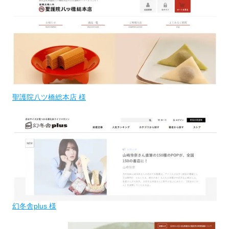
聖護院八ツ橋総本店 様
幻冬舎plus 様