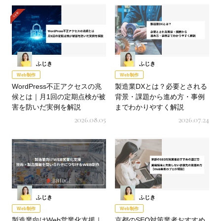
ふじき
ふじき
Web制作
Web制作
WordPress不正アクセスの兆
製造業DXとは？必要とされる
候とは｜月1回の定期点検が被
背景・課題から進め方・事例
害を防いだ実例を解説
までわかりやすく解説
2026.08.05
2026.07.24
ふじき
ふじき
Web制作
Web制作
製造業向けWeb営業化支援｜
京都のSEO対策業者おすすめ