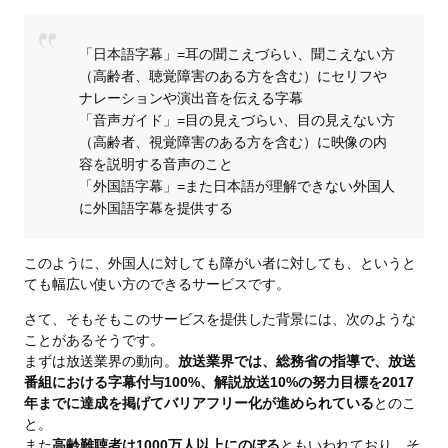
「日本語字幕」=耳の聞こえづらい、聞こえない方
（高齢者、聴覚障害のある方を含む）にセリフや
ナレーションや演出音を伝える字幕
「音声ガイド」=目の見えづらい、目の見えない方
（高齢者、視覚障害のある方を含む）に映像の内
容を説明する音声のこと
「外国語字幕」=また日本語が理解できない外国人
に外国語字幕を提供する
このように、外国人に対しても障がい者に対しても、というと
ても幅広い使い方のできるサービスです。
さて、そもそもこのサービスを提供した背景には、次のような
ことがあるそうです。
まずは放送業界の動向。
放送業界では、総務省の指導で、放送
番組における字幕付与100%、解説放送10%の努力目標を2017
年までに達成を掲げてバリアフリー化が進められている
とのこ
と。
また
高齢難聴者は1000万人以上にのぼる
ともいわれており、そ