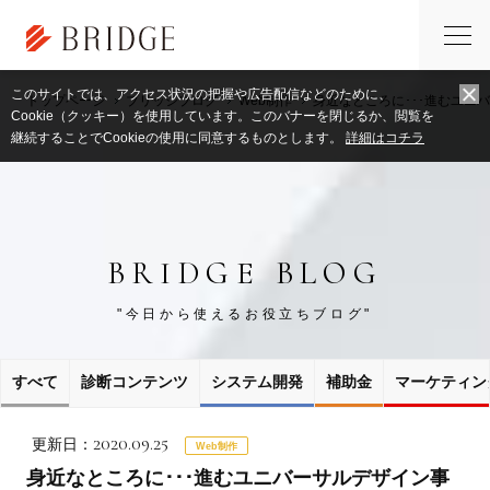
このサイトでは、アクセス状況の把握や広告配信などのために、
トップページ
ブリッジブログ
Web制作
身近なところに･･･進むユニ
Cookie（クッキー）を使用しています。このバナーを閉じるか、閲覧を
継続することでCookieの使用に同意するものとします。
詳細はコチラ
BRIDGE BLOG
"今日から使えるお役立ちブログ"
すべて
診断コンテンツ
システム開発
補助金
マーケティン
2020.09.25
更新日：
Web制作
身近なところに･･･進むユニバーサルデザイン事