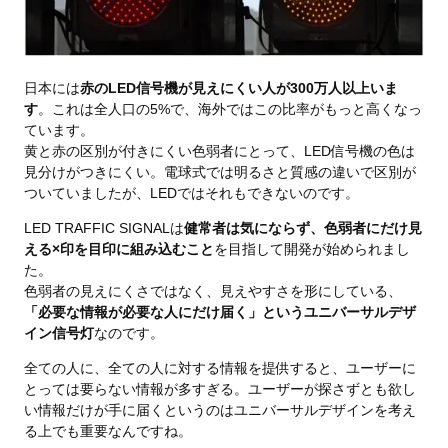
日本には
赤のLED信号機が見えにくい人が300万人以上いま
す
。これは全人口の5%で、海外ではこの比率がもっと高くなっ
ています。
黄と赤の区別が付きにくい色弱者にとって、LED信号機の色は
見分けがつきにくい。電球式では明るさと質感の違いで区別が
ついていましたが、LEDではそれもできないのです。
LED TRAFFIC SIGNALは
健常者は気にならず、色弱者にだけ見
える×印を目印に組み込むこと
を目指して開発が始められまし
た。
色弱者の見えにくさではなく、見えやすさを形にしている、
「必要な情報が必要な人にだけ届く」というユニバーサルデザ
イン信号灯
なのです。
全ての人に、全ての人に対する情報を提供すると、ユーザーに
とっては要らない情報が多すぎる。ユーザーが探さずとも欲し
い情報だけが手に届くというのはユニバーサルデザインを考え
る上でも重要なんですね。