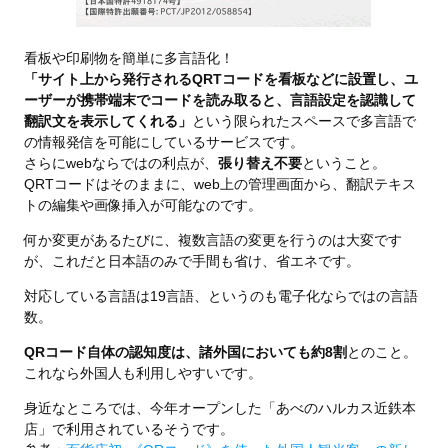
看板や印刷物を簡単に多言語化！
「サイト上から発行されるQRTコードを看板などに設置し、ユ
ーザーが携帯端末でコードを読み取ると、言語設定を認識して
翻訳文を表示してくれる」
という限られたスペースで多言語で
の情報発信を可能にしているサービスです。
さらにwebならではの利点が、
張り替え不要
ということ。
QRTコードはそのままに、web上の管理画面から、翻訳テキス
トの編集や画像挿入が可能なのです。
何か変更があるたびに、複数言語の変更を行うのは大変です
が、これだと日本語のみで手間も省け、省エネです。
対応している言語は19言語、というのも電子化ならではの言語
数。
QRコード自体の認知度は、諸外国においても約8割
とのこと。
これなら外国人も利用しやすいです。
身近なところでは、今年オープンした「あべのハルカス近鉄本
店」で利用されているそうです。