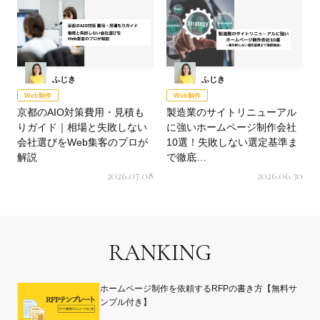
ふじき
ふじき
Web制作
Web制作
京都のAIO対策費用・見積も
製造業のサイトリニューアル
りガイド｜相場と失敗しない
に強いホームページ制作会社
会社選びをWeb集客のプロが
10選！失敗しない選定基準ま
解説
で徹底…
2026.07.08
2026.06.30
RANKING
ホームページ制作を依頼するRFPの書き方【無料サ
ンプル付き】