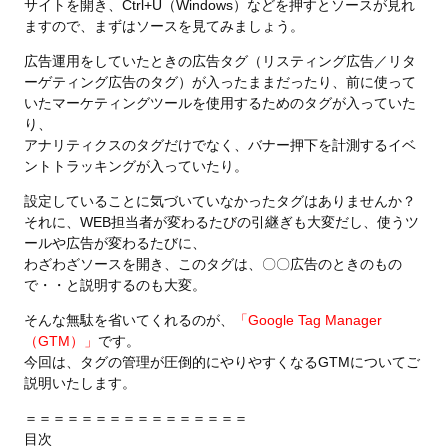
サイトを開き、Ctrl+U（Windows）などを押すとソースが見れ
ますので、まずはソースを見てみましょう。
広告運用をしていたときの広告タグ（リスティング広告／リタ
ーゲティング広告のタグ）が入ったままだったり、前に使って
いたマーケティングツールを使用するためのタグが入っていた
り、
アナリティクスのタグだけでなく、バナー押下を計測するイベ
ントトラッキングが入っていたり。
設定していることに気づいていなかったタグはありませんか？
それに、WEB担当者が変わるたびの引継ぎも大変だし、使うツ
ールや広告が変わるたびに、
わざわざソースを開き、このタグは、〇〇広告のときのもの
で・・と説明するのも大変。
そんな無駄を省いてくれるのが、
「Google Tag Manager
（GTM）」
です。
今回は、タグの管理が圧倒的にやりやすくなるGTMについてご
説明いたします。
＝＝＝＝＝＝＝＝＝＝＝＝＝＝＝＝
目次