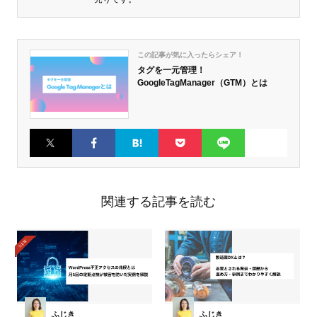
この記事が気に入ったらシェア！
タグを一元管理！
GoogleTagManager（GTM）とは
Twitter
Faceboo
はてなブ
Pocket
LINE
k
ックマー
ク
関連する記事を読む
ふじき
ふじき