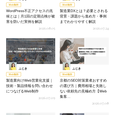
Web制作
Web制作
WordPress不正アクセスの兆
製造業DXとは？必要とされる
候とは｜月1回の定期点検が被
背景・課題から進め方・事例
害を防いだ実例を解説
までわかりやすく解説
2026.08.05
2026.07.24
ふじき
ふじき
Web制作
Web制作
製造業向けWeb営業化支援｜
京都のSEO対策業者おすすめ
技術・製品情報を問い合わせ
の選び方｜費用相場と失敗し
につなげるWeb制作
ない依頼先の見極め方【Web
集客…
2026.07.09
2026.07.08