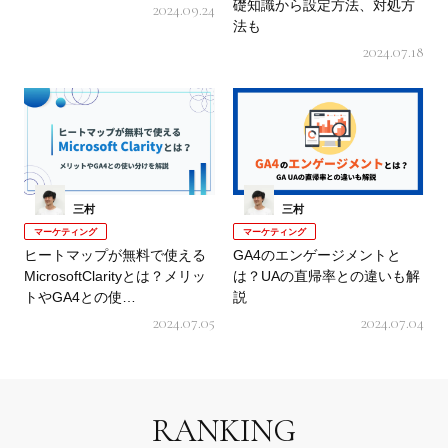
礎知識から設定方法、対処方
2024.09.24
法も
2024.07.18
三村
三村
マーケティング
マーケティング
ヒートマップが無料で使える
GA4のエンゲージメントと
MicrosoftClarityとは？メリッ
は？UAの直帰率との違いも解
トやGA4との使…
説
2024.07.05
2024.07.04
RANKING