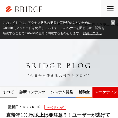
このサイトでは、アクセス状況の把握や広告配信などのために、
トップページ
ブリッジブログ
マーケティング
直帰率〇〇%以上は要
Cookie（クッキー）を使用しています。このバナーを閉じるか、閲覧を
継続することでCookieの使用に同意するものとします。
詳細はコチラ
BRIDGE BLOG
"今日から使えるお役立ちブログ"
すべて
診断コンテンツ
システム開発
補助金
マーケティン
2020.10.16
更新日：
マーケティング
直帰率〇〇%以上は要注意？！ユーザーが逃げて