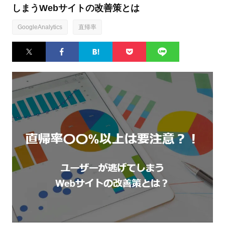
しまうWebサイトの改善策とは
GoogleAnalytics
直帰率
Twitter
Facebook
はてなブ
Pocket
LINE
ックマー
ク