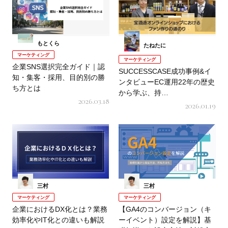
もとくら
たねたに
マーケティング
マーケティング
企業SNS選択完全ガイド｜認
SUCCESSCASE成功事例&イ
知・集客・採用、目的別の勝
ンタビューEC運用22年の歴史
ち方とは
から学ぶ、持…
2026.03.18
2026.01.19
三村
三村
マーケティング
マーケティング
企業におけるDX化とは？業務
【GA4のコンバージョン（キ
効率化やIT化との違いも解説
ーイベント）設定を解説】基