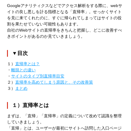
Googleアナリティクスなどでアクセス解析をする際に、webサ
イトの良し悪しを計る指標となる「直帰率」。せっかくサイト
を見に来てくれたのに、すぐに帰られてしまってはサイトの役
割を果たせていない可能性もあります。
自社のWebサイトの直帰率をきちんと把握し、どこに改善すべ
きポイントがあるのか見ていきましょう。
▼目次
１）
直帰率とは？
・
離脱との違い
・
サイトのタイプ別直帰率目安
２）
直帰率を高めてしまう原因と、その改善策
３）
まとめ
１）直帰率とは
まずは、「直帰」「直帰率」の定義について改めて認識を整理
していきましょう。
「直帰」とは、ユーザーが最初にサイトへ訪問した入口ページ