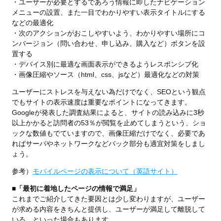
・ユーザーが必要とするであろう情報に即したナビゲーション
メニューの設置、また一目でわかりやすい表示タイトルにする
などの最適化
・次のアクションがおこしやすいよう、わかりやすい場所にコ
ンバージョン（問い合わせ、申し込み、購入など）ボタンを設
置する
・デバイス別に最適な画面表示ができるようレスポンシブ化
・画像圧縮やソース（html、css、jsなど）最適化などの対策
ユーザーにストレスを与えない為だけでなく、SEOという観点
でもサイトの表示速度は重要なポイントになってきます。
Googleが発表した調査結果によると、サイトの読み込みに3秒
以上かかると訪問者の53％が閲覧を止めてしまうという、ショ
ックな数値もでていますので、画像圧縮だけでなく、必要であ
ればサーバやネットワークなどバック部分も適宜対策をしまし
ょう。
参考）
モバイルページの表示について（英語サイト）
■「最初に着地したページの情報で満足」
これまでご紹介してきた要因とは少し変わりますが、ユーザー
が求める内容をきちんと提供し、ユーザーが満足して離脱して
いる、といった場合もあります。