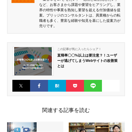
など、お客さまから課題や要望をヒアリングし、業
界の特性や事業を熟知し要望を超える付加価値を提
案。ブリッジのコンサルタントは、異業種からの転
職者も多く、豊富な経験や知見を基にした提案力が
売りです。
この記事が気に入ったらシェア！
直帰率〇〇%以上は要注意？！ユーザ
ーが逃げてしまうWebサイトの改善策
とは
Twitter
Faceboo
はてなブ
Pocket
LINE
k
ックマー
ク
関連する記事を読む