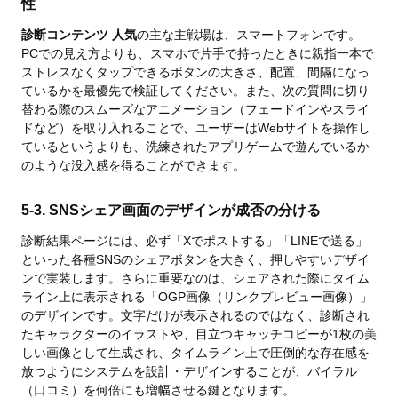
性
診断コンテンツ 人気
の主な主戦場は、スマートフォンです。
PCでの見え方よりも、スマホで片手で持ったときに親指一本で
ストレスなくタップできるボタンの大きさ、配置、間隔になっ
ているかを最優先で検証してください。また、次の質問に切り
替わる際のスムーズなアニメーション（フェードインやスライ
ドなど）を取り入れることで、ユーザーはWebサイトを操作し
ているというよりも、洗練されたアプリゲームで遊んでいるか
のような没入感を得ることができます。
5-3. SNSシェア画面のデザインが成否の分ける
診断結果ページには、必ず「Xでポストする」「LINEで送る」
といった各種SNSのシェアボタンを大きく、押しやすいデザイ
ンで実装します。さらに重要なのは、シェアされた際にタイム
ライン上に表示される「OGP画像（リンクプレビュー画像）」
のデザインです。文字だけが表示されるのではなく、診断され
たキャラクターのイラストや、目立つキャッチコピーが1枚の美
しい画像として生成され、タイムライン上で圧倒的な存在感を
放つようにシステムを設計・デザインすることが、バイラル
（口コミ）を何倍にも増幅させる鍵となります。