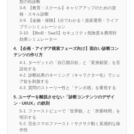
想の街診断
3-8. 【教育・スクール】キャリアアップのための資
格・スキル診断
3-9. 【金融・保険】1分でわかる！資産運用・ライフ
プランシミュレーション
3-10. 【BtoB・SaaS】セキュリティ危険度＆費用対
効果シミュレーター
4. 【企画・アイデア模索フェーズ向け】面白い診断コン
テンツの作り方
4-1. ターゲットの「自己開示欲」と「変身願望」を言
語化する
4-2. 診断結果のネーミング（キャラクター化）でシェ
ア欲を刺激する
4-3. 質問のストーリー性と「テンポ感」を重視する
5. ユーザーを離脱させない「診断コンテンツのデザイ
ン・UI/UX」の鉄則
5-1. ファーストビューで「世界観」と「所要時間」を
明示する
5-2. 完全スマホファースト！サクサク動く直感的な操
作性