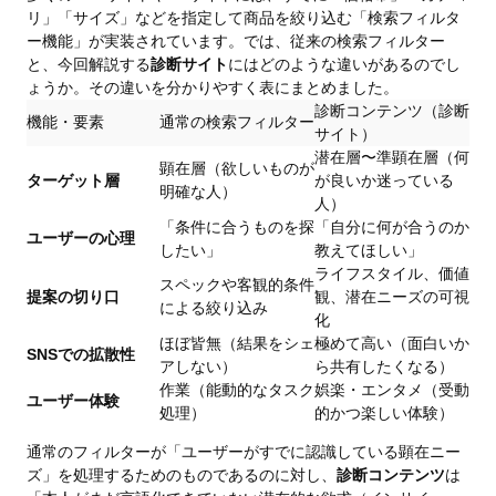
リ」「サイズ」などを指定して商品を絞り込む「検索フィルタ
ー機能」が実装されています。では、従来の検索フィルター
と、今回解説する
診断サイト
にはどのような違いがあるのでし
ょうか。その違いを分かりやすく表にまとめました。
診断コンテンツ（診断
機能・要素
通常の検索フィルター
サイト）
潜在層〜準顕在層（何
顕在層（欲しいものが
ターゲット層
が良いか迷っている
明確な人）
人）
「条件に合うものを探
「自分に何が合うのか
ユーザーの心理
したい」
教えてほしい」
ライフスタイル、価値
スペックや客観的条件
提案の切り口
観、潜在ニーズの可視
による絞り込み
化
ほぼ皆無（結果をシェ
極めて高い（面白いか
SNSでの拡散性
アしない）
ら共有したくなる）
作業（能動的なタスク
娯楽・エンタメ（受動
ユーザー体験
処理）
的かつ楽しい体験）
通常のフィルターが「ユーザーがすでに認識している顕在ニー
ズ」を処理するためのものであるのに対し、
診断コンテンツ
は