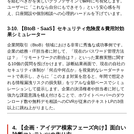
を組むべきかを美しいグラフデザインで瞬時に可視化します。
ユーザーに「これなら自分にもできそう」という安心感を与
え、口座開設や個別相談への心理的ハードルを下げています。
3-10. 【BtoB・SaaS】セキュリティ危険度＆費用対効
果シミュレーター
企業間取引（BtoB）領域における非常に秀逸な成功事例です。
企業の総務・IT担当者に対して、「現在のパスワード管理方法
は？」「リモートワークの割合は？」といった業務実態に関す
る10個の質問を投げかけます。診断結果画面で、現在の自社の
セキュリティ体制が「何点中何点か」を視覚的なレーダーチャ
ートで表示し、さらに「このまま対策を怠ると、年間で想定さ
れる情報漏洩リスクの損失額」をリアルな金額ベースでシミュ
レーションして提示します。企業の決済権者や担当者に対して
強力な課題意識を植え付けることで、ホワイトペーパーのダウ
ンロード数や無料デモ相談へのCVRが従来のテキストLPの3倍
以上に跳ね上がりました。
4. 【企画・アイデア模索フェーズ向け】面白い