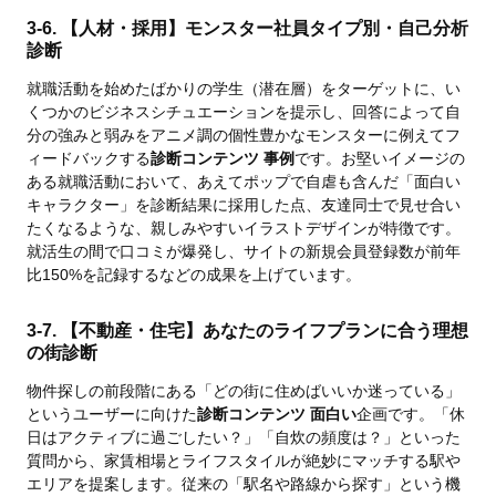
3-6. 【人材・採用】モンスター社員タイプ別・自己分析
診断
就職活動を始めたばかりの学生（潜在層）をターゲットに、い
くつかのビジネスシチュエーションを提示し、回答によって自
分の強みと弱みをアニメ調の個性豊かなモンスターに例えてフ
ィードバックする
診断コンテンツ 事例
です。お堅いイメージの
ある就職活動において、あえてポップで自虐も含んだ「面白い
キャラクター」を診断結果に採用した点、友達同士で見せ合い
たくなるような、親しみやすいイラストデザインが特徴です。
就活生の間で口コミが爆発し、サイトの新規会員登録数が前年
比150%を記録するなどの成果を上げています。
3-7. 【不動産・住宅】あなたのライフプランに合う理想
の街診断
物件探しの前段階にある「どの街に住めばいいか迷っている」
というユーザーに向けた
診断コンテンツ 面白い
企画です。「休
日はアクティブに過ごしたい？」「自炊の頻度は？」といった
質問から、家賃相場とライフスタイルが絶妙にマッチする駅や
エリアを提案します。従来の「駅名や路線から探す」という機