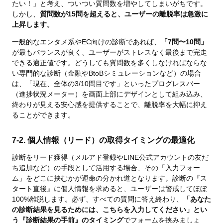
たい！」と考え、ついつい質問数を増やしてしまいがちです。
しかし、
質問数が15問を超えると、ユーザーの離脱率は急激に
上昇します。
一般的なエンタメ系やEC向けの診断であれば、
「7問〜10問」
が最もバランスが良く、ユーザーがストレスなく最後まで完走
できる適正値です。どうしても質問数を多くしなければならな
い専門的な診断（金融やBtoBシミュレーションなど）の場合
は、「現在、全体の3/10問目です」といったプログレスバー
（進捗状況メーター）を画面上部にデザインとして組み込み、
終わりが見える安心感を提供することで、離脱率を大幅に抑え
ることができます。
7-2. 個人情報（リード）の取得タイミングの最適化
診断をリード獲得（メルアド登録やLINE公式アカウントの友だ
ち追加など）の手段として活用する場合、その「入力フォー
ム」をどこに挟むかが運命の分かれ道となります。診断の『ス
タート直後』に個人情報を求めると、ユーザーは警戒してほぼ
100%離脱します。必ず、すべての質問に答え終わり、
「あなた
の診断結果を見るためには、こちらを入力してください」とい
う『診断結果の手前』のタイミング
でフォームを挟みましょ