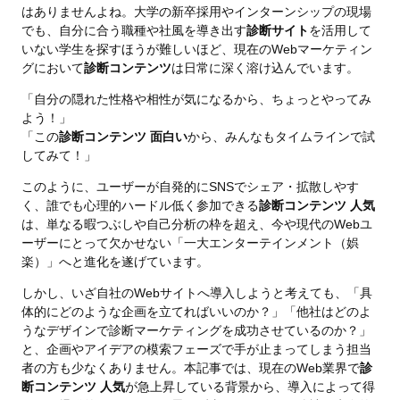
はありませんよね。大学の新卒採用やインターンシップの現場
でも、自分に合う職種や社風を導き出す
診断サイト
を活用して
いない学生を探すほうが難しいほど、現在のWebマーケティン
グにおいて
診断コンテンツ
は日常に深く溶け込んでいます。
「自分の隠れた性格や相性が気になるから、ちょっとやってみ
よう！」
「この
診断コンテンツ 面白い
から、みんなもタイムラインで試
してみて！」
このように、ユーザーが自発的にSNSでシェア・拡散しやす
く、誰でも心理的ハードル低く参加できる
診断コンテンツ 人気
は、単なる暇つぶしや自己分析の枠を超え、今や現代のWebユ
ーザーにとって欠かせない「一大エンターテインメント（娯
楽）」へと進化を遂げています。
しかし、いざ自社のWebサイトへ導入しようと考えても、「具
体的にどのような企画を立てればいいのか？」「他社はどのよ
うなデザインで診断マーケティングを成功させているのか？」
と、企画やアイデアの模索フェーズで手が止まってしまう担当
者の方も少なくありません。本記事では、現在のWeb業界で
診
断コンテンツ 人気
が急上昇している背景から、導入によって得