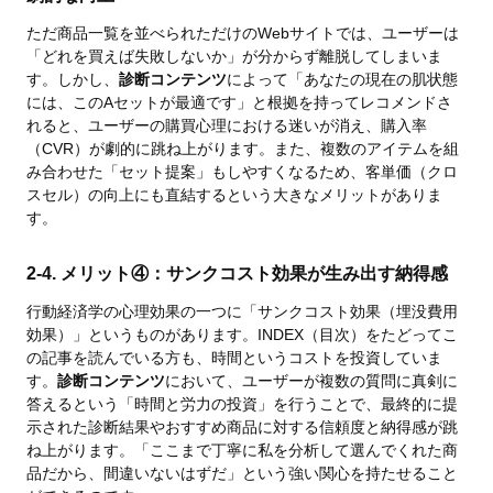
ただ商品一覧を並べられただけのWebサイトでは、ユーザーは
「どれを買えば失敗しないか」が分からず離脱してしまいま
す。しかし、
診断コンテンツ
によって「あなたの現在の肌状態
には、このAセットが最適です」と根拠を持ってレコメンドさ
れると、ユーザーの購買心理における迷いが消え、購入率
（CVR）が劇的に跳ね上がります。また、複数のアイテムを組
み合わせた「セット提案」もしやすくなるため、客単価（クロ
スセル）の向上にも直結するという大きなメリットがありま
す。
2-4. メリット④：サンクコスト効果が生み出す納得感
行動経済学の心理効果の一つに「サンクコスト効果（埋没費用
効果）」というものがあります。INDEX（目次）をたどってこ
の記事を読んでいる方も、時間というコストを投資していま
す。
診断コンテンツ
において、ユーザーが複数の質問に真剣に
答えるという「時間と労力の投資」を行うことで、最終的に提
示された診断結果やおすすめ商品に対する信頼度と納得感が跳
ね上がります。「ここまで丁寧に私を分析して選んでくれた商
品だから、間違いないはずだ」という強い関心を持たせること