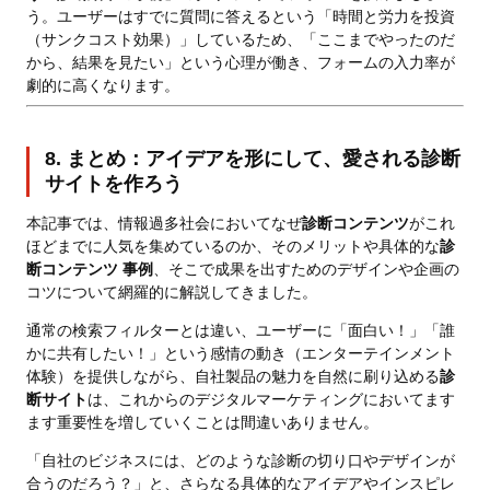
う。ユーザーはすでに質問に答えるという「時間と労力を投資
（サンクコスト効果）」しているため、「ここまでやったのだ
から、結果を見たい」という心理が働き、フォームの入力率が
劇的に高くなります。
8. まとめ：アイデアを形にして、愛される診断
サイトを作ろう
本記事では、情報過多社会においてなぜ
診断コンテンツ
がこれ
ほどまでに人気を集めているのか、そのメリットや具体的な
診
断コンテンツ 事例
、そこで成果を出すためのデザインや企画の
コツについて網羅的に解説してきました。
通常の検索フィルターとは違い、ユーザーに「面白い！」「誰
かに共有したい！」という感情の動き（エンターテインメント
体験）を提供しながら、自社製品の魅力を自然に刷り込める
診
断サイト
は、これからのデジタルマーケティングにおいてます
ます重要性を増していくことは間違いありません。
「自社のビジネスには、どのような診断の切り口やデザインが
合うのだろう？」と、さらなる具体的なアイデアやインスピレ