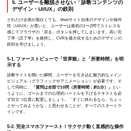
5. ユーザーを離脱させない「診断コンテンツの
デザイン・UI/UX」の鉄則
どれだけ企画が面白くても、Webサイト自体のデザインや操作
性（UI/UX）が悪いと、ユーザーは最初の1〜2問でストレスを
感じてブラウザの「戻る」ボタンを押してしまいます。高い完
了率（読了率）を維持し、CVRを最大化するためのデザインの
鉄則を学びましょう。
5-1. ファーストビューで「世界観」と「所要時間」を明
示する
診断サイトを開いた瞬間、ユーザーを引き込む魅力的なメイン
ビジュアル（グラフィックやアニメーション）が必要です。そ
して同時に、
「質問は全部で10問（所要時間：約1分）」
とい
うように、ゴールまでの心理的ハードルを下げるテキストを必
ず目立つ位置に配置しましょう。「すぐに終わるなら、ちょっ
とやってみようかな」と思わせることが、すべてのスタートラ
インです。
5-2. 完全スマホファースト！サクサク動く直感的な操作