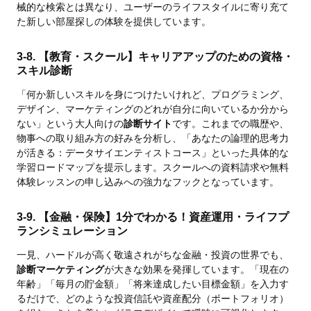
械的な検索とは異なり、ユーザーのライフスタイルに寄り充て
た新しい部屋探しの体験を提供しています。
3-8. 【教育・スクール】キャリアアップのための資格・
スキル診断
「何か新しいスキルを身につけたいけれど、プログラミング、
デザイン、マーケティングのどれが自分に向いているか分から
ない」という大人向けの
診断サイト
です。これまでの職歴や、
物事への取り組み方の好みを分析し、「あなたの論理的思考力
が活きる：データサイエンティストコース」といった具体的な
学習ロードマップを提示します。スクールへの資料請求や無料
体験レッスンの申し込みへの強力なフックとなっています。
3-9. 【金融・保険】1分でわかる！資産運用・ライフプ
ランシミュレーション
一見、ハードルが高く敬遠されがちな金融・投資の世界でも、
診断マーケティング
が大きな効果を発揮しています。「現在の
年齢」「毎月の貯金額」「将来達成したい目標金額」を入力す
るだけで、どのような投資信託や資産配分（ポートフォリオ）