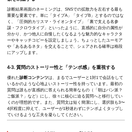
診断結果画面のネーミングは、SNSでの拡散力を左右する最も
重要な要素です。単に「タイプA」「タイプB」とするのではな
く、「圧倒的カリスマ・ライオンタイプ」「裏で支える名参
謀・フクロウタイプ」といったように、直感的に自分の属性が
分かり、かつ他人に自慢したくなるような魅力的なキャラクタ
ーやキャッチコピーを設定しましょう。ちょっとしたユーモア
や「あるあるネタ」を交えることで、シェアされる確率は格段
にアップします。
4-3. 質問のストーリー性と「テンポ感」を重視する
優れた
診断コンテンツ
は、まるでユーザーと1対1で会話をして
いるかのような心地よいストーリー性を持っています。最初の
質問は誰もが直感的に答えられる簡単なもの（「朝はパン派？
ご飯派？」など）にし、徐々に核心に迫る質問へと移行してい
くのが理想的です。また、質問文は短く簡潔にし、選択肢も3〜
4択程度に抑えて、ユーザーが1秒迷わずにテンポよくタップし
ていけるような工夫を凝らしてください。