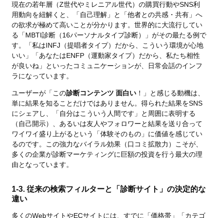
現在の若年層（Z世代やミレニアル世代）の購買行動やSNS利
用動向を紐解くと、「自己理解」と「他者との共感・共有」へ
の欲求が極めて高いことが分かります。世界的に大流行してい
る「MBTI診断（16パーソナルタイプ診断）」がその最たる例で
す。「私はINFJ（提唱者タイプ）だから、こういう環境が心地
いい」「あなたはENFP（運動家タイプ）だから、私たち相性
が良いね」といったコミュニケーションが、日常会話のインフ
ラになっています。
ユーザーが「この
診断コンテンツ 面白い
！」と感じる動機は、
単に結果を知ることだけではありません。得られた結果をSNS
にシェアし、「自分はこういう人間です」と周囲に表明する
（自己開示）、あるいは友人やフォロワーと結果を送り合って
ワイワイ盛り上がるという「体験そのもの」に価値を感じてい
るのです。この強力なバイラル効果（口コミ拡散力）こそが、
多くの企業が診断マーケティングに巨額の投資を行う最大の理
由となっています。
1-3. 従来の検索フィルターと「診断サイト」の決定的な
違い
多くのWebサイトやECサイトには、すでに「価格帯」「カテゴ