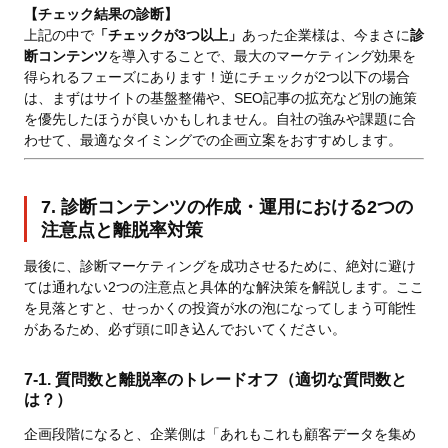
【チェック結果の診断】
上記の中で
「チェックが3つ以上」
あった企業様は、今まさに
診
断コンテンツ
を導入することで、最大のマーケティング効果を
得られるフェーズにあります！逆にチェックが2つ以下の場合
は、まずはサイトの基盤整備や、SEO記事の拡充など別の施策
を優先したほうが良いかもしれません。自社の強みや課題に合
わせて、最適なタイミングでの企画立案をおすすめします。
7. 診断コンテンツの作成・運用における2つの
注意点と離脱率対策
最後に、診断マーケティングを成功させるために、絶対に避け
ては通れない2つの注意点と具体的な解決策を解説します。ここ
を見落とすと、せっかくの投資が水の泡になってしまう可能性
があるため、必ず頭に叩き込んでおいてください。
7-1. 質問数と離脱率のトレードオフ（適切な質問数と
は？）
企画段階になると、企業側は「あれもこれも顧客データを集め