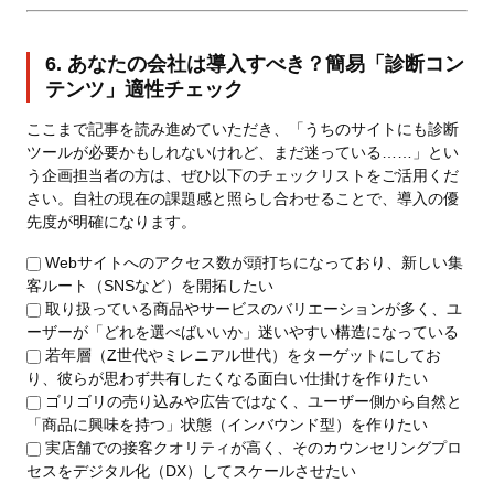
6. あなたの会社は導入すべき？簡易「診断コン
テンツ」適性チェック
ここまで記事を読み進めていただき、「うちのサイトにも診断
ツールが必要かもしれないけれど、まだ迷っている……」とい
う企画担当者の方は、ぜひ以下のチェックリストをご活用くだ
さい。自社の現在の課題感と照らし合わせることで、導入の優
先度が明確になります。
Webサイトへのアクセス数が頭打ちになっており、新しい集
客ルート（SNSなど）を開拓したい
取り扱っている商品やサービスのバリエーションが多く、ユ
ーザーが「どれを選べばいいか」迷いやすい構造になっている
若年層（Z世代やミレニアル世代）をターゲットにしてお
り、彼らが思わず共有したくなる面白い仕掛けを作りたい
ゴリゴリの売り込みや広告ではなく、ユーザー側から自然と
「商品に興味を持つ」状態（インバウンド型）を作りたい
実店舗での接客クオリティが高く、そのカウンセリングプロ
セスをデジタル化（DX）してスケールさせたい