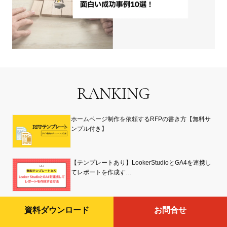
RANKING
ホームページ制作を依頼するRFPの書き方【無料サ
ンプル付き】
【テンプレートあり】LookerStudioとGA4を連携し
てレポートを作成す…
診断コンテンツとは？作り方や事例、制作費用、企
資料ダウンロード
お問合せ
画、ロジック等を紹介！