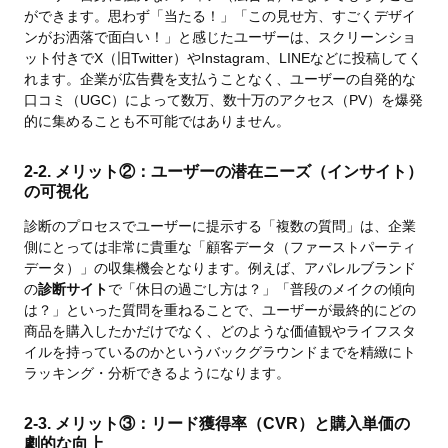
ができます。思わず「当たる！」「この見せ方、すごくデザイ
ンがお洒落で面白い！」と感じたユーザーは、スクリーンショ
ット付きでX（旧Twitter）やInstagram、LINEなどに投稿してく
れます。企業が広告費を支払うことなく、ユーザーの自発的な
口コミ（UGC）によって数万、数十万のアクセス（PV）を爆発
的に集めることも不可能ではありません。
2-2. メリット②：ユーザーの潜在ニーズ（インサイト）
の可視化
診断のプロセスでユーザーに提示する「複数の質問」は、企業
側にとっては非常に貴重な「顧客データ（ファーストパーティ
データ）」の収集機会となります。例えば、アパレルブランド
の
診断サイト
で「休日の過ごし方は？」「普段のメイクの傾向
は？」といった質問を重ねることで、ユーザーが最終的にどの
商品を購入したかだけでなく、どのような価値観やライフスタ
イルを持っているのかというバックグラウンドまでを精緻にト
ラッキング・分析できるようになります。
2-3. メリット③：リード獲得率（CVR）と購入単価の
劇的な向上