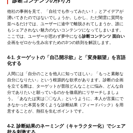
診断コンテンツの作り方
他社の事例を見て、「自社でも作ってみたい！」とアイデアが
湧いてきたのではないでしょうか。しかし、ただ闇雲に質問を
並べるだけでは、ユーザーに途中で離脱されてしまうか、誰に
もシェアされない魅力のないコンテンツになってしまいます。
ここでは、ユーザーが思わず夢中になる
診断コンテンツ 面白い
企画をゼロから生み出すための3つの鉄則を解説します。
4-1. ターゲットの「自己開示欲」と「変身願望」を言語
化する
人間には「自分のことを他人に知ってほしい」「もっと素敵な
自分になりたい」という根源的な欲求があります。診断の企画
を立てる際は、ターゲットが普段どんなことに悩み、どんな自
分でありたいと願っているのかを徹底的にリサーチしましょ
う。「あなたは実は〇〇な人」というように、本人が言葉にで
きなかった本質を突くような診断結果（フィードバック）を用
意することが、熱狂を生むポイントです。
4-2. 診断結果のネーミング（キャラクター化）でシェア
欲を刺激する