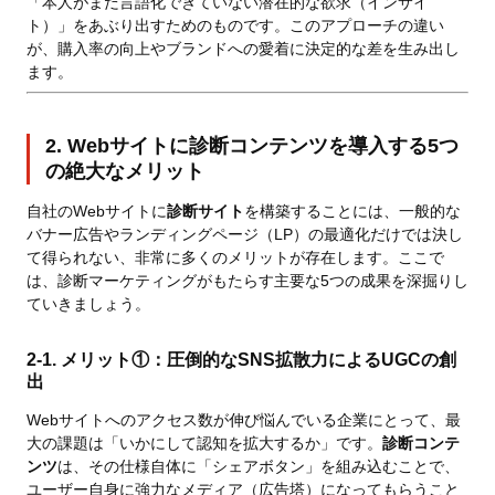
「本人がまだ言語化できていない潜在的な欲求（インサイ
ト）」をあぶり出すためのものです。このアプローチの違い
が、購入率の向上やブランドへの愛着に決定的な差を生み出し
ます。
2. Webサイトに診断コンテンツを導入する5つ
の絶大なメリット
自社のWebサイトに
診断サイト
を構築することには、一般的な
バナー広告やランディングページ（LP）の最適化だけでは決し
て得られない、非常に多くのメリットが存在します。ここで
は、診断マーケティングがもたらす主要な5つの成果を深掘りし
ていきましょう。
2-1. メリット①：圧倒的なSNS拡散力によるUGCの創
出
Webサイトへのアクセス数が伸び悩んでいる企業にとって、最
大の課題は「いかにして認知を拡大するか」です。
診断コンテ
ンツ
は、その仕様自体に「シェアボタン」を組み込むことで、
ユーザー自身に強力なメディア（広告塔）になってもらうこと