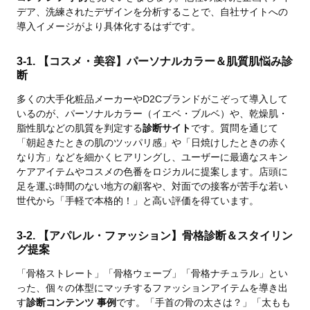
デア、洗練されたデザインを分析することで、自社サイトへの
導入イメージがより具体化するはずです。
3-1. 【コスメ・美容】パーソナルカラー＆肌質肌悩み診
断
多くの大手化粧品メーカーやD2Cブランドがこぞって導入して
いるのが、パーソナルカラー（イエベ・ブルベ）や、乾燥肌・
脂性肌などの肌質を判定する
診断サイト
です。質問を通じて
「朝起きたときの肌のツッパリ感」や「日焼けしたときの赤く
なり方」などを細かくヒアリングし、ユーザーに最適なスキン
ケアアイテムやコスメの色番をロジカルに提案します。店頭に
足を運ぶ時間のない地方の顧客や、対面での接客が苦手な若い
世代から「手軽で本格的！」と高い評価を得ています。
3-2. 【アパレル・ファッション】骨格診断＆スタイリン
グ提案
「骨格ストレート」「骨格ウェーブ」「骨格ナチュラル」とい
った、個々の体型にマッチするファッションアイテムを導き出
す
診断コンテンツ 事例
です。「手首の骨の太さは？」「太もも