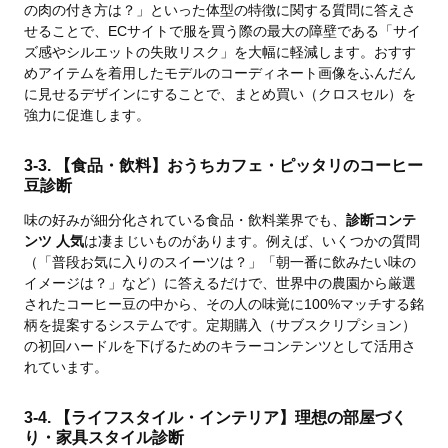
の肉の付き方は？」といった体型の特徴に関する質問に答えさ
せることで、ECサイトで服を買う際の最大の障壁である「サイ
ズ感やシルエットの失敗リスク」を大幅に軽減します。おすす
めアイテムを着用したモデルのコーディネート画像をふんだん
に見せるデザインにすることで、まとめ買い（クロスセル）を
強力に促進します。
3-3. 【食品・飲料】おうちカフェ・ピッタリのコーヒー
豆診断
味の好みが細分化されている食品・飲料業界でも、
診断コンテ
ンツ 人気
は凄まじいものがあります。例えば、いくつかの質問
（「普段お気に入りのスイーツは？」「朝一番に飲みたい味の
イメージは？」など）に答えるだけで、世界中の農園から厳選
されたコーヒー豆の中から、その人の味覚に100%マッチする銘
柄を提案するシステムです。定期購入（サブスクリプション）
の初回ハードルを下げるためのキラーコンテンツとして活用さ
れています。
3-4. 【ライフスタイル・インテリア】理想の部屋づく
り・家具スタイル診断