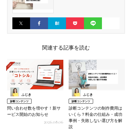
Twitter
Faceboo
はてなブ
Pocket
LINE
k
ックマー
ク
関連する記事を読む
ふじき
ふじき
診断コンテンツ
診断コンテンツ
問い合わせ数を増やす！新サ
診断コンテンツの制作費用は
ービス開始のお知らせ
いくら？料金の仕組み・成功
事例・失敗しない選び方を解
2026.08.06
説