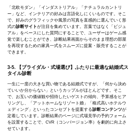
「北欧モダン」「インダストリアル」「ナチュラルカントリ
ー」など、インテリアの好みは言語化しにくいものです。そこ
で、好みのグラフィックや風景の写真を直感的に選んでいく形
式の
診断サイト
が注目を集めています。言葉ではなく「ビジュ
アル」をベースにした質問にすることで、ユーザーはゲーム感
覚で楽しむことができ、診断結果画面からそのまま理想の部屋
を再現するための家具一式をスムーズに提案・販売することが
できます。
3-5. 【ブライダル・式場選び】ふたりに最適な結婚式ス
タイル診断
一生に一度の大きな買い物である結婚式ですが、「何から決め
ていいか分からない」というカップルがほとんどです。そこ
で、お互いの価値観や招待したいゲストの傾向、予算感をヒア
リングし、「アットホームなリゾート婚」「格式高いホテルウ
ェディング」といったコンセプトを提案する
診断コンテンツ
が
定着しています。診断結果のページに式場見学の予約フォーム
を設置することで、CVR（コンバージョン率）を劇的に向上さ
せています。