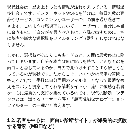
現代社会は、歴史上もっとも情報が溢れかえっている「情報過
多社会」です。インターネットやSNSを開けば、毎日無数の商
品やサービス、コンテンツがユーザーの目の前を通り過ぎてい
きます。このような環境下において、ユーザーは「自分に本当
に合うもの」「自分が今買うべきもの」を選び出すために、常
に脳内で膨大な選択肢をフィルタリング（選別）しなければな
りません。
しかし、選択肢があまりにも多すぎると、人間は思考停止に陥
ってしまいます。自分が本当は何に関心を持ち、どんなものを
面白いと感じているのか、自力で見つけ出すことすら難しくな
っているのが現状です。だからこそ、いくつかの簡単な質問に
答えるだけで、手軽に自分専用のフィルターとなって最適な答
えをズバッと提案してくれる
診断サイト
が、流行に敏感な若者
を中心に爆発的な支持を集めているのです。現代の
診断コンテ
ンツ
とは、迷えるユーザーを導く「超高性能なナビゲーション
フィルター」の一種だと言えます。
1-2. 若者を中心に「面白い診断サイト」が爆発的に拡散
する背景（MBTIなど）