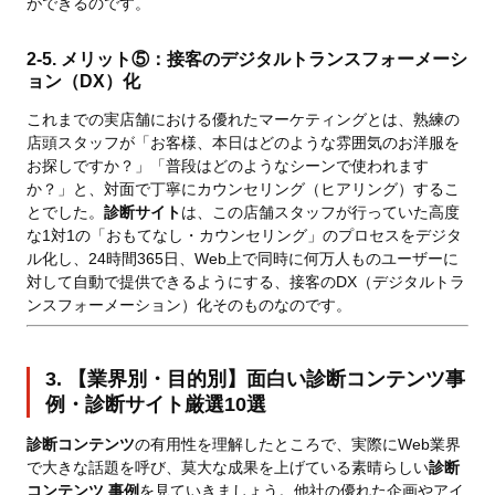
ができるのです。
2-5. メリット⑤：接客のデジタルトランスフォーメーシ
ョン（DX）化
これまでの実店舗における優れたマーケティングとは、熟練の
店頭スタッフが「お客様、本日はどのような雰囲気のお洋服を
お探しですか？」「普段はどのようなシーンで使われます
か？」と、対面で丁寧にカウンセリング（ヒアリング）するこ
とでした。
診断サイト
は、この店舗スタッフが行っていた高度
な1対1の「おもてなし・カウンセリング」のプロセスをデジタ
ル化し、24時間365日、Web上で同時に何万人ものユーザーに
対して自動で提供できるようにする、接客のDX（デジタルトラ
ンスフォーメーション）化そのものなのです。
3. 【業界別・目的別】面白い診断コンテンツ事
例・診断サイト厳選10選
診断コンテンツ
の有用性を理解したところで、実際にWeb業界
で大きな話題を呼び、莫大な成果を上げている素晴らしい
診断
コンテンツ 事例
を見ていきましょう。他社の優れた企画やアイ