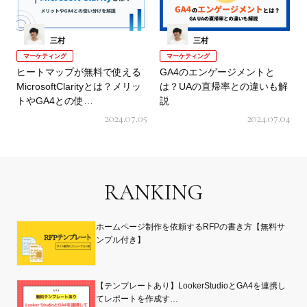
三村
三村
マーケティング
マーケティング
ヒートマップが無料で使える
GA4のエンゲージメントと
MicrosoftClarityとは？メリッ
は？UAの直帰率との違いも解
トやGA4との使…
説
2024.07.05
2024.07.04
RANKING
ホームページ制作を依頼するRFPの書き方【無料サ
ンプル付き】
【テンプレートあり】LookerStudioとGA4を連携し
てレポートを作成す…