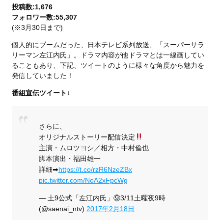
投稿数:1,676
フォロワー数:55,307
(※3月30日まで)
個人的にブームだった、日本テレビ系列放送、「スーパーサラ
リーマン左江内氏」。ドラマ内容が他ドラマとは一線画してい
ることもあり、下記、ツイートのように様々な角度から魅力を
発信していました！
番組宣伝ツイート↓
さらに、
オリジナルストーリー配信決定
主演・ムロツヨシ／相方・中村倫也
脚本演出・福田雄一
詳細➡︎
https://t.co/rzR6NzeZBx
pic.twitter.com/NoA2xFpcWg
— 土9公式「左江内氏」⑨3/11土曜夜9時
(@saenai_ntv)
2017年2月18日