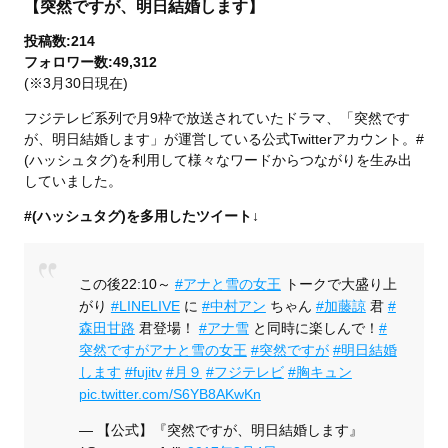
【突然ですが、明日結婚します】
投稿数:214
フォロワー数:49,312
(※3月30日現在)
フジテレビ系列で月9枠で放送されていたドラマ、「突然です
が、明日結婚します」が運営している公式Twitterアカウント。#
(ハッシュタグ)を利用して様々なワードからつながりを生み出
していました。
#(ハッシュタグ)を多用したツイート↓
この後22:10～
#アナと雪の女王
トークで大盛り上
がり
#LINELIVE
に
#中村アン
ちゃん
#加藤諒
君
#
森田甘路
君登場！
#アナ雪
と同時に楽しんで！
#
突然ですがアナと雪の女王
#突然ですが
#明日結婚
します
#fujitv
#月９
#フジテレビ
#胸キュン
pic.twitter.com/S6YB8AKwKn
— 【公式】『突然ですが、明日結婚します』