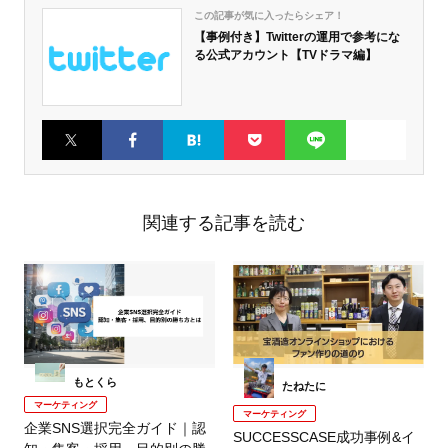
この記事が気に入ったらシェア！
【事例付き】Twitterの運用で参考にな
る公式アカウント【TVドラマ編】
Twitter
Faceboo
はてなブ
Pocket
LINE
k
ックマー
ク
関連する記事を読む
もとくら
たねたに
マーケティング
マーケティング
企業SNS選択完全ガイド｜認
SUCCESSCASE成功事例&イ