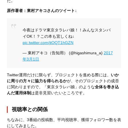
た。
原作著者：東村アキコさんのツイート↓
今夜はドラマ東京タラレバ娘！！みんなスタンバ
イOK！？この本も宜しくね↓
pic.twitter.com/jtOQT1hGZN
— 東村アキコ（告知用） (@higashimura_a)
2017
年3月1日
Twitter運用だけに限らず、プロジェクトを進める際には、
いか
に周りの方々に協力を得られるか
が、そのプロジェクトの成否
に関わりますので、「東京タラレバ娘」のような
全体を巻き込
んだ運用体制
は是非見習いたいところです。
視聴率との関係
ちなみに、3番組の投稿数、平均視聴率、獲得フォロワー数を表
にしてみました。