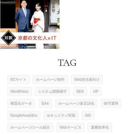
TAG
ECサイト
ホームページ制作
Web担当者向け
WordPress
システム開発保守
SEO
HP
構造化データ
GA4
ホームページ多言語化
保守運用
GoogleAnalytics
セキュリティ対策
AIO
ホームページツール紹介
Webサービス
業務効率化