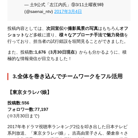
— 土9公式「左江内氏」⑨3/11土曜夜9時
(@saenai_ntv)
2017年3月4日
投稿内容としては、
次回宣伝
や
撮影風景の写真
はもちろん
オフ
ショット
など多岐に渡り、
様々なアプローチ手法で魅力発信
を
行っており、担当者の試行錯誤を垣間見ることができました。
また、投稿数
:1,676（3月30日現在）
からも分かるように、積
極的な情報発信が目立ちました！
3.全体を巻き込んでチームワークをフル活用
【東京タラレバ娘】
投稿数:556
フォロワー数:77,197
(※3月30日まで)
2017年冬ドラマ視聴率ランキング2位を叩き出した日本テレビ
系列放送、「東京タラレバ娘」。吉高由里子さん、榮倉奈々さ