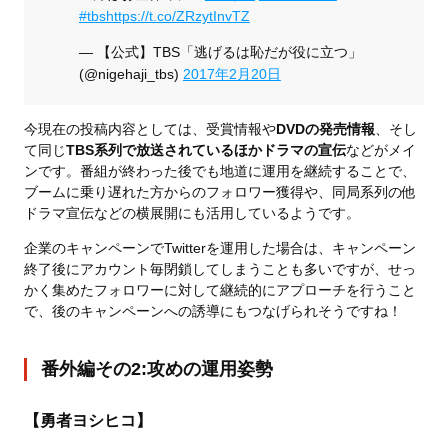
#tbs
https://t.co/ZRzytInvTZ
— 【公式】TBS「逃げるは恥だが役に立つ」
(@nigehaji_tbs)
2017年2月20日
今現在の投稿内容としては、受賞情報や
DVDの発売情報
、そし
て同じ
TBS系列で放送されているほかドラマの宣伝
などがメイ
ンです。番組が終わった後でも地道に運用を継続することで、
ブームに乗り遅れた方からのフォロワー獲得や、同局系列の他
ドラマ宣伝などの横展開にも活用しているようです。
企業のキャンペーンでTwitterを運用した場合は、キャンペーン
終了後にアカウント毎閉鎖してしまうことも多いですが、せっ
かく集めたフォロワーに対して継続的にアプローチを行うこと
で、後のキャンペーンへの誘導にもつなげられそうですね！
番外編その2:攻めの運用姿勢
【勇者ヨシヒコ】