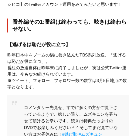
シヒコ】のTwitterアカウント運用をみてみたいと思います！
番外編その1:番組は終わっても、呟きは終わら
せない。
【逃げるは恥だが役に立つ】
昨年日本中をブームの渦に巻き込んだTBS系列放送、「逃げる
は恥だが役に立つ」。
番組の放送自体は昨年末に終了しましたが、実は公式Twitter運
用は、今もなお続けられています。
※ツイート、フォロー、フォロワー数の数字は3月5日地点の数
字となります。
コメンタリー先見せ、すでに多くの方がご覧下さ
っているようで、嬉しい限り、ムズキュンを募ら
せて頂けると幸いです。続きは特典たっぷりの
DVDでお楽しみください＾＾そしてまだ見ていな
い方はお昼休みに！
#逃げ恥
#ムズキュン