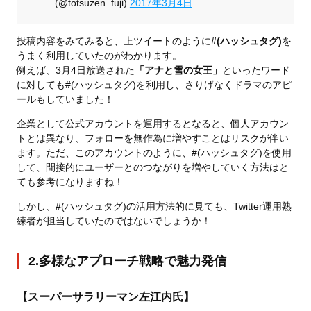
(@totsuzen_fuji)
2017年3月4日
投稿内容をみてみると、上ツイートのように
#(ハッシュタグ)
を
うまく利用していたのがわかります。
例えば、3月4日放送された
「アナと雪の女王」
といったワード
に対しても#(ハッシュタグ)を利用し、さりげなくドラマのアピ
ールもしていました！
企業として公式アカウントを運用するとなると、個人アカウン
トとは異なり、フォローを無作為に増やすことはリスクが伴い
ます。ただ、このアカウントのように、#(ハッシュタグ)を使用
して、間接的にユーザーとのつながりを増やしていく方法はと
ても参考になりますね！
しかし、#(ハッシュタグ)の活用方法的に見ても、Twitter運用熟
練者が担当していたのではないでしょうか！
2.多様なアプローチ戦略で魅力発信
【スーパーサラリーマン左江内氏】