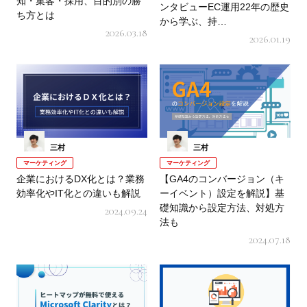
知・集客・採用、目的別の勝
ンタビューEC運用22年の歴史
ち方とは
から学ぶ、持…
2026.03.18
2026.01.19
三村
三村
マーケティング
マーケティング
企業におけるDX化とは？業務
【GA4のコンバージョン（キ
効率化やIT化との違いも解説
ーイベント）設定を解説】基
礎知識から設定方法、対処方
2024.09.24
法も
2024.07.18