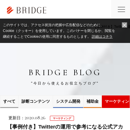
このサイトでは、アクセス状況の把握や広告配信などのために、
トップページ
ブリッジブログ
マーケティング
【事例付き】Twitte
Cookie（クッキー）を使用しています。このバナーを閉じるか、閲覧を
継続することでCookieの使用に同意するものとします。
詳細はコチラ
BRIDGE BLOG
"今日から使えるお役立ちブログ"
すべて
診断コンテンツ
システム開発
補助金
マーケティン
2020.08.26
更新日：
マーケティング
【事例付き】Twitterの運用で参考になる公式アカ