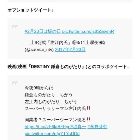
オフショットツイート↓
#2月23日は堤の日
pic.twitter.com/jstfSSsvmR
— 土9公式「左江内氏」⑨3/11土曜夜9時
(@saenai_ntv)
2017年2月23日
映画(映画『DESTINY 鎌倉ものがたり』)とのコラボツイート↓
今夜9時からは
鎌倉ものがたり…ちがう
左江内ものがたり…ちがう
スーパーサラリーマン左江内氏
同業者？スーパーウーマン現る
https://t.co/zF6laBFFyp
#堤真一
#永野芽郁
pic.twitter.com/efgYTYaDDd