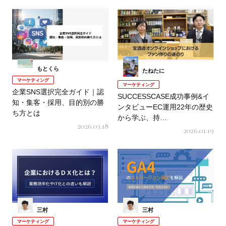
もとくら
たねたに
マーケティング
マーケティング
企業SNS選択完全ガイド｜認
SUCCESSCASE成功事例&イ
知・集客・採用、目的別の勝
ンタビューEC運用22年の歴史
ち方とは
から学ぶ、持…
2026.03.18
2026.01.19
三村
三村
マーケティング
マーケティング