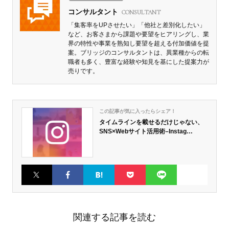
コンサルタント
CONSULTANT
「集客率をUPさせたい」「他社と差別化したい」
など、お客さまから課題や要望をヒアリングし、業
界の特性や事業を熟知し要望を超える付加価値を提
案。ブリッジのコンサルタントは、異業種からの転
職者も多く、豊富な経験や知見を基にした提案力が
売りです。
この記事が気に入ったらシェア！
タイムラインを載せるだけじゃない、
SNS×Webサイト活用術–Instag…
Twitter
Faceboo
はてなブ
Pocket
LINE
k
ックマー
ク
関連する記事を読む