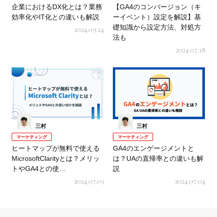
企業におけるDX化とは？業務
【GA4のコンバージョン（キ
効率化やIT化との違いも解説
ーイベント）設定を解説】基
礎知識から設定方法、対処方
2024.09.24
法も
2024.07.18
三村
三村
マーケティング
マーケティング
ヒートマップが無料で使える
GA4のエンゲージメントと
MicrosoftClarityとは？メリッ
は？UAの直帰率との違いも解
トやGA4との使…
説
2024.07.05
2024.07.04