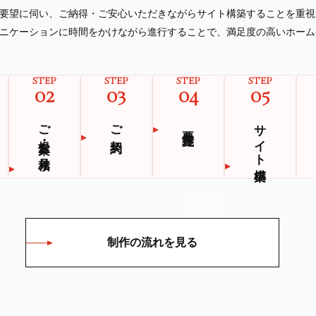
要望に伺い、ご納得・ご安⼼いただきながらサイト構築することを重視
ニケーションに時間をかけながら進⾏することで、満⾜度の⾼いホーム
STEP
STEP
STEP
STEP
02
03
04
05
ご提案・お見積り
ご契約
サイト構築
要件定義
制作の流れを見る