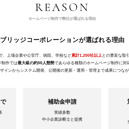
REASON
ホームページ制作で弊社が選ばれる理由
ブリッジコーポレーションが選ばれる理由
で、上場企業や公官庁、病院、学校など
累計1,200社以上
との豊富な取
ジ制作では
最大級の約50人態勢
であらゆる種類のホームページ制作に対
デザインからシステム開発、公開後の更新・運用・管理まで成果につな
まで
補助金申請
築
実績多数
中小企業診断士と提携