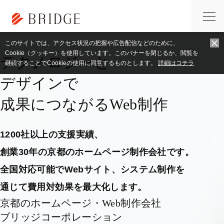
トップページ
CSS3
このサイトでは、アクセス状況の把握や広告配信などのために、
Cookie（クッキー）を使用しています。このバナーを閉じるか、閲覧を
テクノロジーと
継続することでCookieの使用に同意するものとします。
詳細はコチラ
デザインで
成果につながるWeb制作
1200社以上の支援実績、
創業30年の京都のホームページ制作会社です。
全国対応可能でWebサイト、システム制作を
通じて費用対効果を最大化します。
京都のホームページ・Web制作会社
ブリッジコーポレーション