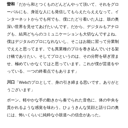
曽和
「だから和とつくものどんどんやって頂いて、それをグロ
ーバルにも、身近な人にも発信してもらえたらええなって。イ
ンターネットからでも何でも、僕にたどり着いた人は、鼓の奥
深い世界を見せてあげたいんです。だから、デジタルもアナロ
グも、結局どちらのコミュニケーションも大切なんですよね。
僕はデジタルのプロになれないし、そこはお能に習って分業制
でええと思ってます。でも異業種のプロを巻き込んでいける架
け橋でありたい。そしてプロというのは、その分野を研ぎ澄ま
せ、極めていかなくてはと思っています。これが僕が芸道をや
っている、一つの終着点でもあります」
川口
「Webのプロとして、身の引き締まる思いです。ありがと
うございます」
ポーン。軽やかな手の動きから奏でられた音色に、体の中央を
貫かれるような感覚を味わう。ひょうきんな笑顔と語り口の奥
には、怖いくらいに純粋な小鼓道への信念があった。