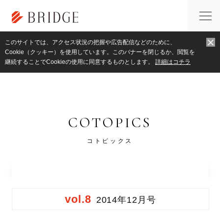
このサイトでは、アクセス状況の把握や広告配信などのために、
トップページ
コトピックス
対談：能楽 幸流 小鼓方 曽和尚靖 × 当社
Cookie（クッキー）を使用しています。このバナーを閉じるか、閲覧を
継続することでCookieの使用に同意するものとします。
詳細はコチラ
COTOPICS
コトピックス
vol.8
2014年12月号