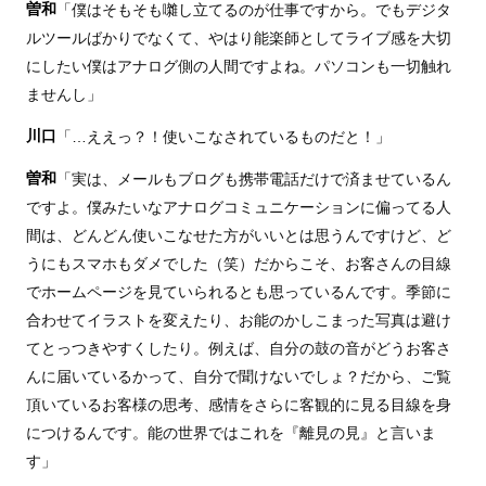
曽和
「僕はそもそも囃し立てるのが仕事ですから。でもデジタ
ルツールばかりでなくて、やはり能楽師としてライブ感を大切
にしたい僕はアナログ側の人間ですよね。パソコンも一切触れ
ませんし」
川口
「…ええっ？！使いこなされているものだと！」
曽和
「実は、メールもブログも携帯電話だけで済ませているん
ですよ。僕みたいなアナログコミュニケーションに偏ってる人
間は、どんどん使いこなせた方がいいとは思うんですけど、ど
うにもスマホもダメでした（笑）だからこそ、お客さんの目線
でホームページを見ていられるとも思っているんです。季節に
合わせてイラストを変えたり、お能のかしこまった写真は避け
てとっつきやすくしたり。例えば、自分の鼓の音がどうお客さ
んに届いているかって、自分で聞けないでしょ？だから、ご覧
頂いているお客様の思考、感情をさらに客観的に見る目線を身
につけるんです。能の世界ではこれを『離見の見』と言いま
す」