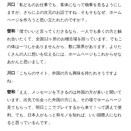
川口
「私どものお仕事でも、客体になって物事を見るようにし
ますが、さらに上の次元のお話ですね…そもそもなぜ、ホーム
ページを作ろうと思い立たれたのですか？」
曽和
「僕でいいと言ってくださるなら、一人でも多くの方と触
れ合いたくて、全国12ヶ所のお稽古場を回っています。でもこ
の体は一つしかありませんから、数に限界があります。よりた
くさんの人に想いを伝えるには、ホームページもこれからせな
あかんと思いまして」
川口
「こちらのサイト、外国の方も興味を持たれそうですよ
ね」
曽和
「ええ、メッセージを下さるのは外国の方が多いと聞いて
います。出先で出会った外国の方にも、その場でホームページ
見てもらって、明日ここでプレイするから来て！って誘えて便
利。でも、日本人がもっと和モノを知れば、いい国際人になれ
ると思っているんです」