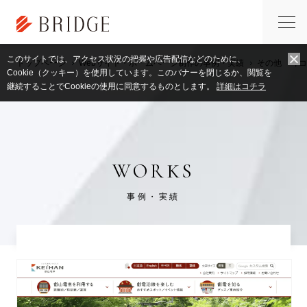
このサイトでは、アクセス状況の把握や広告配信などのために、
トップページ
Webサイト・ホームページ制作の事例・実績
その他
,
コ
Cookie（クッキー）を使用しています。このバナーを閉じるか、閲覧を
継続することでCookieの使用に同意するものとします。
詳細はコチラ
WORKS
事例・実績