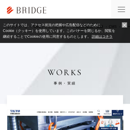
このサイトでは、アクセス状況の把握や広告配信などのために、
トップページ
Webサイト・ホームページ制作の事例・実績
CMS
,
コ
Cookie（クッキー）を使用しています。このバナーを閉じるか、閲覧を
継続することでCookieの使用に同意するものとします。
詳細はコチラ
WORKS
事例・実績