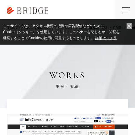
このサイトでは、アクセス状況の把握や広告配信などのために、
トップページ
Webサイト・ホームページ制作の事例・実績
CMS
,
W
Cookie（クッキー）を使用しています。このバナーを閉じるか、閲覧を
継続することでCookieの使用に同意するものとします。
詳細はコチラ
WORKS
事例・実績