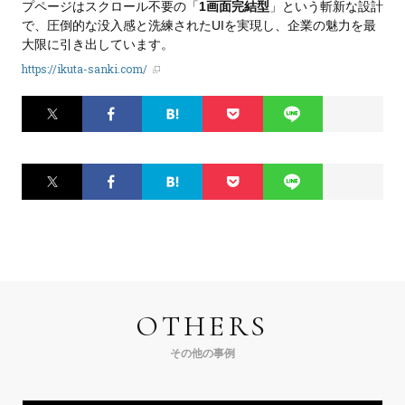
プページはスクロール不要の「
1画面完結型
」という斬新な設計
で、圧倒的な没入感と洗練されたUIを実現し、企業の魅力を最
大限に引き出しています。
https://ikuta-sanki.com/
Twitter
Facebook
はてなブ
Pocket
LINE
ックマー
ク
Twitter
Facebook
はてなブ
Pocket
LINE
ックマー
ク
OTHERS
その他の事例