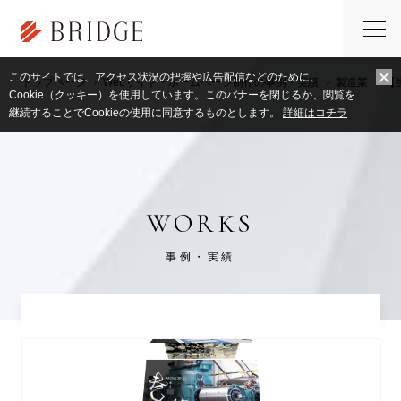
このサイトでは、アクセス状況の把握や広告配信などのために、
トップページ
Webサイト・ホームページ制作の事例・実績
製造業
【
Cookie（クッキー）を使用しています。このバナーを閉じるか、閲覧を
継続することでCookieの使用に同意するものとします。
詳細はコチラ
WORKS
事例・実績