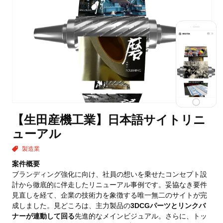
【生田産機工業】日本語サイトリニ
ューアル
製造業
案件概要
ブランディング強化に向け、社員の想いを乗せたコンセプト設
計から徹底的に伴走したリニューアル事例です。妥協なき要件
見直しを経て、企業の技術力を象徴する唯一無二のサイトが完
成しました。見どころは、主力製品の
3DCGパーツとリンクバ
ナーが連動して回る
先進的なメインビジュアル。さらに、トッ