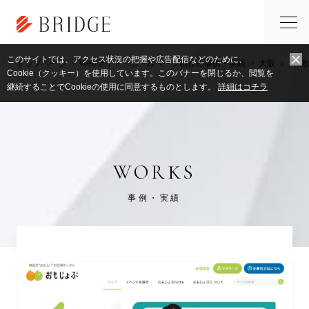
このサイトでは、アクセス状況の把握や広告配信などのために、
トップページ
Webサイト・ホームページ制作の事例・実績
大阪
,
行政
Cookie（クッキー）を使用しています。このバナーを閉じるか、閲覧を
継続することでCookieの使用に同意するものとします。
詳細はコチラ
WORKS
事例・実績