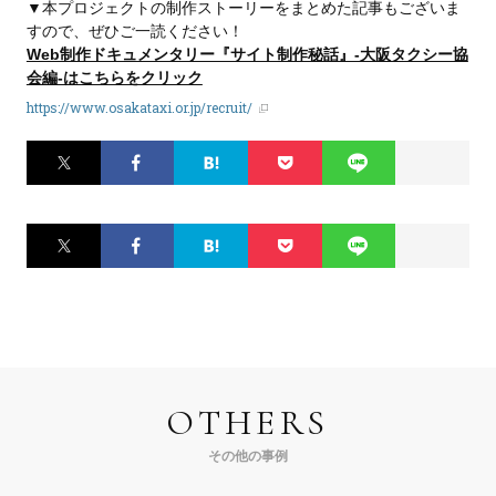
▼本プロジェクトの制作ストーリーをまとめた記事もございま
すので、ぜひご一読ください！
Web制作ドキュメンタリー『サイト制作秘話』-大阪タクシー協
会編-はこちらをクリック
https://www.osakataxi.or.jp/recruit/
Twitter
Facebook
はてなブ
Pocket
LINE
ックマー
ク
Twitter
Facebook
はてなブ
Pocket
LINE
ックマー
ク
OTHERS
その他の事例