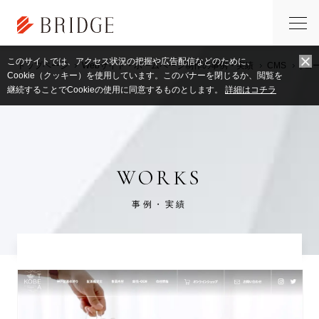
このサイトでは、アクセス状況の把握や広告配信などのために、
トップページ
Webサイト・ホームページ制作の事例・実績
CMS
,
コ
Cookie（クッキー）を使用しています。このバナーを閉じるか、閲覧を
継続することでCookieの使用に同意するものとします。
詳細はコチラ
WORKS
事例・実績