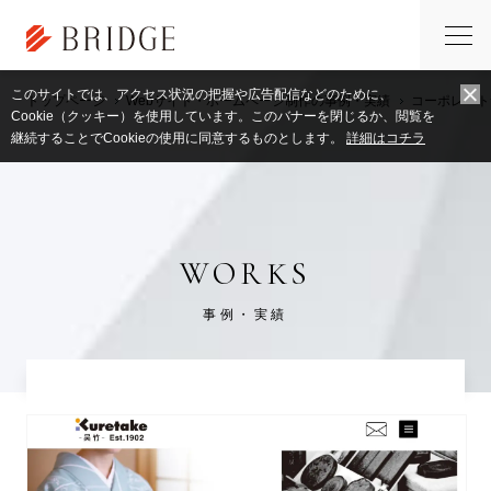
このサイトでは、アクセス状況の把握や広告配信などのために、
トップページ
Webサイト・ホームページ制作の事例・実績
コーポレート
Cookie（クッキー）を使用しています。このバナーを閉じるか、閲覧を
継続することでCookieの使用に同意するものとします。
詳細はコチラ
WORKS
事例・実績