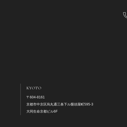
KYOTO
〒604-8161
京都市中京区烏丸通三条下ル饅頭屋町595-3
大同生命京都ビル6F