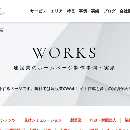
社
サービス
エリア
特長
事例・実績
ブログ
会社
ョン
業
WORKS
建設業のホームページ制作事例・実績
介するページです。弊社では建設業のWebサイト作成も多くの実績があ
コンテンツ
見積シミュレーション
製造業
行政・財団法人
福