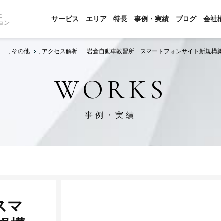
社
サービス
エリア
特長
事例・実績
ブログ
会社
ョン
,
その他
,
アクセス解析
岩倉自動車教習所 スマートフォンサイト新規構
WORKS
事例・実績
スマ