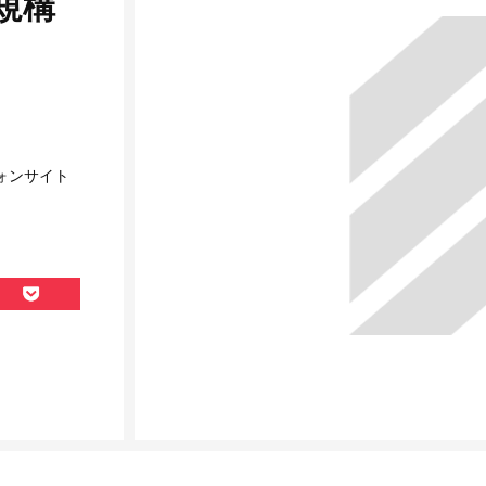
規構
ォンサイト
cket