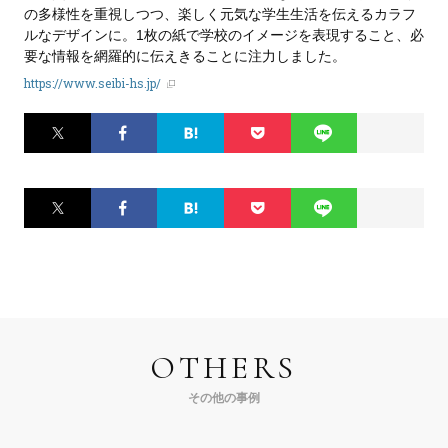
の多様性を重視しつつ、楽しく元気な学生生活を伝えるカラフ
ルなデザインに。1枚の紙で学校のイメージを表現すること、必
要な情報を網羅的に伝えきることに注力しました。
https://www.seibi-hs.jp/
Twitter
Facebook
はてなブ
Pocket
LINE
ックマー
ク
Twitter
Facebook
はてなブ
Pocket
LINE
ックマー
ク
OTHERS
その他の事例